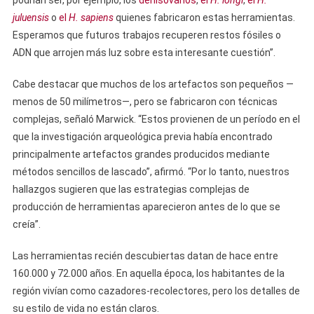
podrían ser, por ejemplo, los
denisovanos
,
el
H. longi
,
el
H.
juluensis
o
el
H. sapiens
quienes fabricaron estas herramientas.
Esperamos que futuros trabajos recuperen restos fósiles o
ADN que arrojen más luz sobre esta interesante cuestión”.
Cabe destacar que muchos de los artefactos son pequeños —
menos de 50 milímetros—, pero se fabricaron con técnicas
complejas, señaló Marwick. “Estos provienen de un período en el
que la investigación arqueológica previa había encontrado
principalmente artefactos grandes producidos mediante
métodos sencillos de lascado”, afirmó. “Por lo tanto, nuestros
hallazgos sugieren que las estrategias complejas de
producción de herramientas aparecieron antes de lo que se
creía”.
Las herramientas recién descubiertas datan de hace entre
160.000 y 72.000 años. En aquella época, los habitantes de la
región vivían como cazadores-recolectores, pero los detalles de
su estilo de vida no están claros.