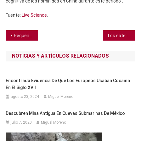
cognitiva de los homínidos en China durante este período”.
Fuente:
Live Science
.
Navegación
Pequeñas burbujas ayudan al cáncer a invadir nuevos órganos
Los satélites Leo de Amazon exceden los límites de brillo, según estudio
de
NOTICIAS Y ARTÍCULOS RELACIONADOS
entradas
Encontrada Evidencia De Que Los Europeos Usaban Cocaína
En El Siglo XVII
agosto 23, 2024
Miguel Moreno
Descubren Mina Antigua En Cuevas Submarinas De México
julio 7, 2020
Miguel Moreno