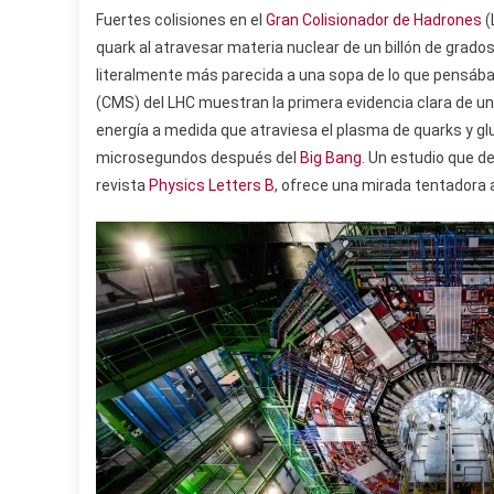
Fuertes colisiones en el
Gran Colisionador de Hadrones
(
quark al atravesar materia nuclear de un billón de grados
literalmente más parecida a una sopa de lo que pensáb
(CMS) del LHC muestran la primera evidencia clara de una
energía a medida que atraviesa el plasma de quarks y glu
microsegundos después del
Big Bang
. Un estudio que de
revista
Physics Letters B
, ofrece una mirada tentadora