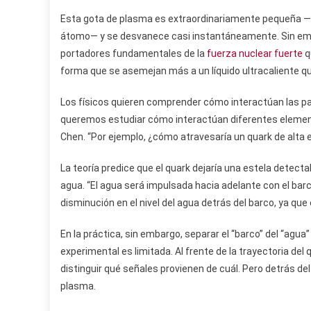
Esta gota de plasma es extraordinariamente pequeña 
átomo— y se desvanece casi instantáneamente. Sin emba
portadores fundamentales de la
fuerza nuclear fuerte
q
forma que se asemejan más a un líquido ultracaliente qu
Los físicos quieren comprender cómo interactúan las pa
queremos estudiar cómo interactúan diferentes elementos
Chen. “Por ejemplo, ¿cómo atravesaría un quark de alta e
La teoría predice que el quark dejaría una estela detectabl
agua. “El agua será impulsada hacia adelante con el ba
disminución en el nivel del agua detrás del barco, ya que
En la práctica, sin embargo, separar el “barco” del “agua
experimental es limitada. Al frente de la trayectoria del
distinguir qué señales provienen de cuál. Pero detrás de
plasma.