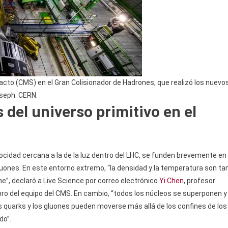
cto (CMS) en el Gran Colisionador de Hadrones, que realizó los nuevo
oseph: CERN.
del universo primitivo en el
cidad cercana a la de la luz dentro del LHC, se funden brevemente en
uones. En este entorno extremo, “la densidad y la temperatura son ta
e”, declaró a Live Science por correo electrónico
Yi Chen
, profesor
mbro del equipo del CMS. En cambio, “todos los núcleos se superponen y
 quarks y los gluones pueden moverse más allá de los confines de los
do”.