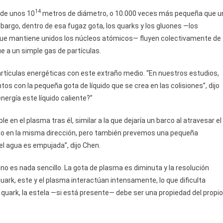
14
—de unos 10
metros de diámetro, o 10.000 veces más pequeña que u
rgo, dentro de esa fugaz gota, los quarks y los gluones —los
ue mantiene unidos los núcleos atómicos— fluyen colectivamente de
e a un simple gas de partículas.
rtículas energéticas con este extraño medio. “En nuestros estudios,
 con la pequeña gota de líquido que se crea en las colisiones”, dijo
nergía este líquido caliente?”
e en el plasma tras él, similar a la que dejaría un barco al atravesar el
rco en la misma dirección, pero también prevemos una pequeña
 el agua es empujada”, dijo Chen.
” no es nada sencillo. La gota de plasma es diminuta y la resolución
 quark, este y el plasma interactúan intensamente, lo que dificulta
l quark, la estela —si está presente— debe ser una propiedad del propio