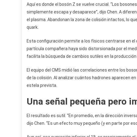
Aquí es donde el bosón Z se vuelve crucial. “Los bosones
simplemente escapa y desaparece”, dijo Chen. A diferenc
el plasma. Abandonan la zona de colisión intactos, lo que 
quark.
Esta configuración permite a los físicos centrarse en el
partícula compañera haya sido distorsionada por el medi
facilita la búsqueda de cambios sutiles en la producción 
El equipo del CMS midió las correlaciones entre los bo
de la colisión. Al analizar cuántos hadrones aparecen en
estela prevista.
Una señal pequeña pero i
El resultado es sutil. “En promedio, en la dirección inv
dijo Chen. “Es un efecto muy pequeño (y en parte por e