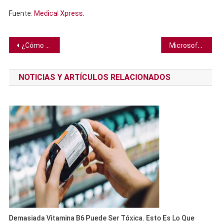
Fuente:
Medical Xpress
.
Navegación
¿Cómo afecta la menopausia al cerebro y qué es lo que aún no se sabe?
Microsoft convierte vidrio común en disco duro permanente. Un pequeño cuadrado puede guardar 2 millones de libros por 10.000 años
de
NOTICIAS Y ARTÍCULOS RELACIONADOS
entradas
Demasiada Vitamina B6 Puede Ser Tóxica. Esto Es Lo Que