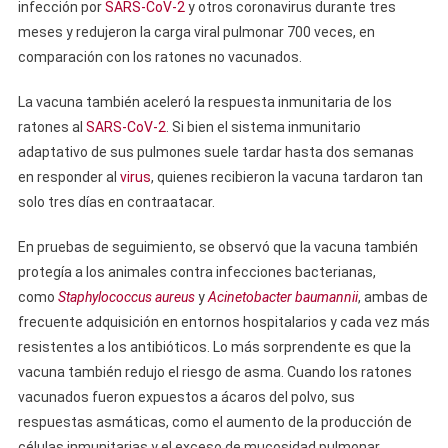
infección por
SARS-CoV-2
y otros coronavirus durante tres
meses y redujeron la carga viral pulmonar 700 veces, en
comparación con los ratones no vacunados.
La vacuna también aceleró la respuesta inmunitaria de los
ratones al
SARS-CoV-2
. Si bien el sistema inmunitario
adaptativo de sus pulmones suele tardar hasta dos semanas
en responder al
virus
, quienes recibieron la vacuna tardaron tan
solo tres días en contraatacar.
En pruebas de seguimiento, se observó que la vacuna también
protegía a los animales contra infecciones bacterianas,
como
Staphylococcus aureus
y
Acinetobacter baumannii
, ambas de
frecuente adquisición en entornos hospitalarios y cada vez más
resistentes a los antibióticos. Lo más sorprendente es que la
vacuna también redujo el riesgo de asma. Cuando los ratones
vacunados fueron expuestos a ácaros del polvo, sus
respuestas asmáticas, como el aumento de la producción de
células inmunitarias y el exceso de mucosidad pulmonar,