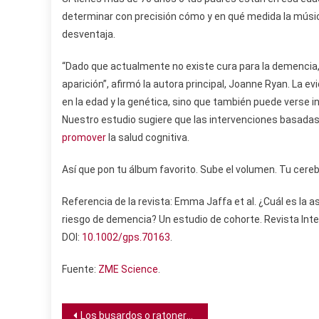
determinar con precisión cómo y en qué medida la músi
desventaja.
“Dado que actualmente no existe cura para la demencia, 
aparición”, afirmó la autora principal, Joanne Ryan. La 
en la edad y la genética, sino que también puede verse i
Nuestro estudio sugiere que las intervenciones basadas 
promover
la salud cognitiva.
Así que pon tu álbum favorito. Sube el volumen. Tu cere
Referencia de la revista: Emma Jaffa et al. ¿Cuál es la a
riesgo de demencia? Un estudio de cohorte. Revista Inter
DOI:
10.1002/gps.70163
.
Fuente:
ZME Science
.
Navegación
Los busardos o ratoneros comunes están perdiendo la diversidad de su plumaje, revela la ciencia ciudadana