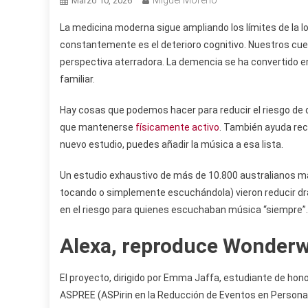
Miguel Moreno
Marzo 10, 2026
La medicina moderna sigue ampliando los límites de la
constantemente es el deterioro cognitivo. Nuestros cu
perspectiva aterradora. La demencia se ha convertido en
familiar.
Hay cosas que podemos hacer para reducir el riesgo de de
que mantenerse
físicamente activo
. También ayuda rec
nuevo estudio, puedes añadir la música a esa lista.
Un estudio exhaustivo de más de 10.800 australianos 
tocando o simplemente escuchándola) vieron reducir dr
en el riesgo para quienes escuchaban música “siempre”.
Alexa, reproduce Wonderw
El proyecto, dirigido por Emma Jaffa, estudiante de hon
ASPREE (ASPirin en la Reducción de Eventos en Personas 