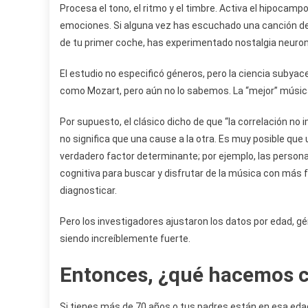
Procesa el tono, el ritmo y el timbre. Activa el hipocam
emociones. Si alguna vez has escuchado una canción de 1
de tu primer coche, has experimentado nostalgia neuronal
El estudio no especificó géneros, pero la ciencia subyacen
como Mozart, pero aún no lo sabemos. La “mejor” música
Por supuesto, el clásico dicho de que “la correlación no
no significa que una cause a la otra. Es muy posible que
verdadero factor determinante; por ejemplo, las perso
cognitiva para buscar y disfrutar de la música con más
diagnosticar.
Pero los investigadores ajustaron los datos por edad, gé
siendo increíblemente fuerte.
Entonces, ¿qué hacemos c
Si tienes más de 70 años o tus padres están en esa eda