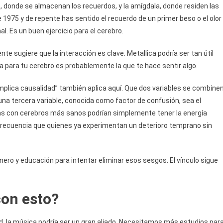
po, donde se almacenan los recuerdos, y la amígdala, donde residen las
975 y de repente has sentido el recuerdo de un primer beso o el olor
. Es un buen ejercicio para el cerebro.
te sugiere que la interacción es clave. Metallica podría ser tan útil
 para tu cerebro es probablemente la que te hace sentir algo.
 implica causalidad” también aplica aquí. Que dos variables se combine
 una tercera variable, conocida como factor de confusión, sea el
nas con cerebros más sanos podrían simplemente tener la energía
 frecuencia que quienes ya experimentan un deterioro temprano sin
nero y educación para intentar eliminar esos sesgos. El vínculo sigue
on esto?
d, la música podría ser un gran aliado. Necesitamos más estudios par