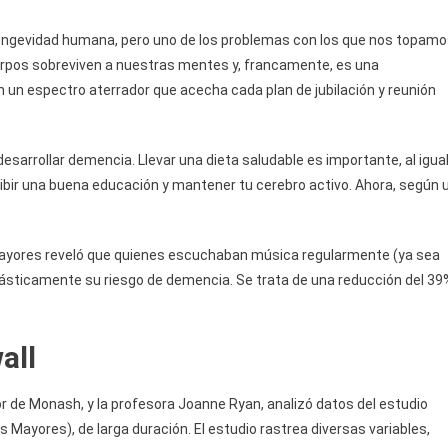
 longevidad humana, pero uno de los problemas con los que nos topam
erpos sobreviven a nuestras mentes y, francamente, es una
 un espectro aterrador que acecha cada plan de jubilación y reunión
sarrollar demencia. Llevar una dieta saludable es importante, al igua
ibir una buena educación y mantener tu cerebro activo. Ahora, según 
mayores reveló que quienes escuchaban música regularmente (ya sea
ásticamente su riesgo de demencia. Se trata de una reducción del 39
all
or de Monash, y la profesora Joanne Ryan, analizó datos del estudio
Mayores), de larga duración. El estudio rastrea diversas variables,