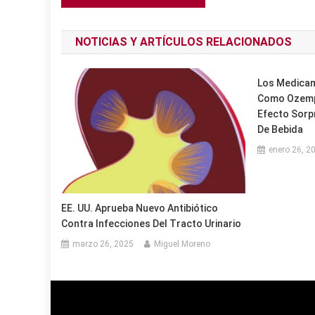
de
NOTICIAS Y ARTÍCULOS RELACIONADOS
entradas
Los Medicam
Como Ozemp
Efecto Sorp
De Bebida
enero 26, 2
EE. UU. Aprueba Nuevo Antibiótico
Contra Infecciones Del Tracto Urinario
marzo 26, 2025
Miguel Moreno