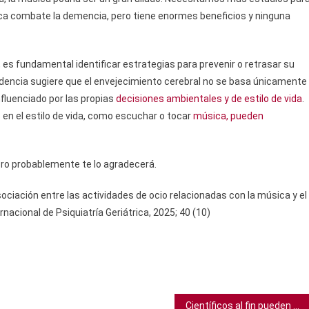
ca combate la demencia, pero tiene enormes beneficios y ninguna
es fundamental identificar estrategias para prevenir o retrasar su
evidencia sugiere que el envejecimiento cerebral no se basa únicamente
nfluenciado por las propias
decisiones ambientales y de estilo de vida
.
en el estilo de vida, como escuchar o tocar
música, pueden
bro probablemente te lo agradecerá.
sociación entre las actividades de ocio relacionadas con la música y el
nacional de Psiquiatría Geriátrica, 2025; 40 (10)
Científicos al fin pueden explicar qué causa los coágulos sanguíneos vinculados a vacunas contra el COVID