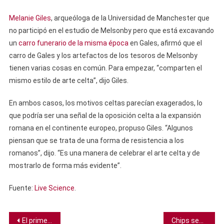
Melanie Giles
, arqueóloga de la Universidad de Manchester que
no participó en el estudio de Melsonby pero que está excavando
un
carro funerario de la misma época
en Gales, afirmó que el
carro de Gales y los artefactos de los tesoros de Melsonby
tienen varias cosas en común. Para empezar, “comparten el
mismo estilo de arte celta”, dijo Giles.
En ambos casos, los motivos celtas parecían exagerados, lo
que podría ser una señal de la oposición celta a la expansión
romana en el continente europeo, propuso Giles. “Algunos
piensan que se trata de una forma de resistencia a los
romanos”, dijo. “Es una manera de celebrar el arte celta y de
mostrarlo de forma más evidente”.
Fuente:
Live Science
.
Navegación
El primer envío de antimateria en camión marca el inicio de una “nueva era” en la física
Chips sensores ayudan a identificar deepfakes añadiendo datos criptográficos a la cámara