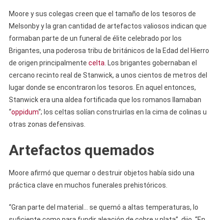
Moore y sus colegas creen que el tamaño de los tesoros de
Melsonby y la gran cantidad de artefactos valiosos indican que
formaban parte de un funeral de élite celebrado por los
Brigantes, una poderosa tribu de británicos de la Edad del Hierro
de origen principalmente
celta
. Los brigantes gobernaban el
cercano recinto real de Stanwick, a unos cientos de metros del
lugar donde se encontraron los tesoros. En aquel entonces,
Stanwick era una aldea fortificada que los romanos llamaban
“
oppidum
“; los celtas solían construirlas en la cima de colinas u
otras zonas defensivas.
Artefactos quemados
Moore afirmó que quemar o destruir objetos había sido una
práctica clave en muchos funerales prehistóricos.
“Gran parte del material… se quemó a altas temperaturas, lo
suficiente como para fundir aleación de cobre y plata”, dijo. “En