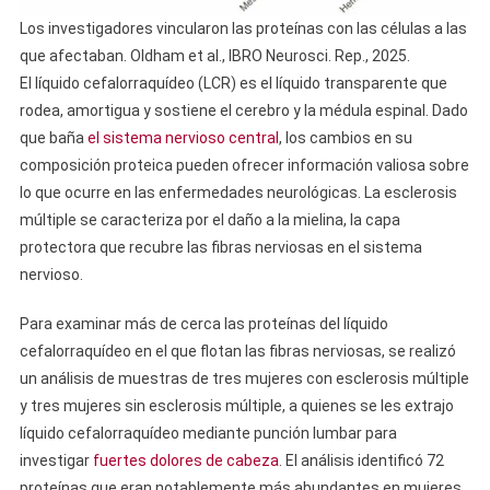
Los investigadores vincularon las proteínas con las células a las
que afectaban. Oldham et al., IBRO Neurosci. Rep., 2025.
El líquido cefalorraquídeo (LCR) es el líquido transparente que
rodea, amortigua y sostiene el cerebro y la médula espinal. Dado
que baña
el sistema nervioso central
, los cambios en su
composición proteica pueden ofrecer información valiosa sobre
lo que ocurre en las enfermedades neurológicas. La esclerosis
múltiple se caracteriza por el daño a la mielina, la capa
protectora que recubre las fibras nerviosas en el sistema
nervioso.
Para examinar más de cerca las proteínas del líquido
cefalorraquídeo en el que flotan las fibras nerviosas, se realizó
un análisis de muestras de tres mujeres con esclerosis múltiple
y tres mujeres sin esclerosis múltiple, a quienes se les extrajo
líquido cefalorraquídeo mediante punción lumbar para
investigar
fuertes dolores de cabeza
. El análisis identificó 72
proteínas que eran notablemente más abundantes en mujeres