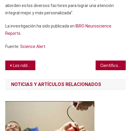
aborden estos diversos factores para lograr una atención
integral mejor y más personalizada”.
La investigación ha sido publicada en
IBRO Neuroscience
Reports
.
Fuente:
Science Alert
.
Navegación
Los robles pueden retrasar la aparición de sus hojas en primavera para evitar a las orugas
Científico descubre accidentalmente atajo que podría reducir el viaje a Marte a la mitad
de
NOTICIAS Y ARTÍCULOS RELACIONADOS
entradas