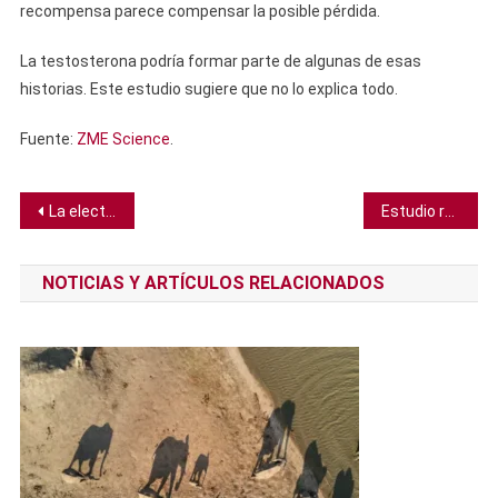
recompensa parece compensar la posible pérdida.
La testosterona podría formar parte de algunas de esas
historias. Este estudio sugiere que no lo explica todo.
Fuente:
ZME Science
.
Navegación
La electricidad podría producir cemento con una huella de carbono prácticamente nula
Estudio revela que un hábito podría protegerte del estrés laboral más que el ejercicio
de
NOTICIAS Y ARTÍCULOS RELACIONADOS
entradas