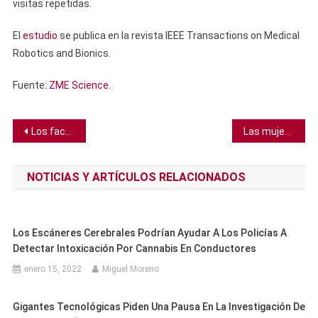
visitas repetidas.
El
estudio
se publica en la revista IEEE Transactions on Medical
Robotics and Bionics.
Fuente:
ZME Science
.
Navegación
Los factores ecológicos, no el comportamiento social, influyen en el tamaño del cerebro de los cefalópodos
Las mujeres tienen mayor riesgo de un ataque cardíaco por una sola palabra
de
NOTICIAS Y ARTÍCULOS RELACIONADOS
entradas
Los Escáneres Cerebrales Podrían Ayudar A Los Policías A
Detectar Intoxicación Por Cannabis En Conductores
enero 15, 2022
Miguel Moreno
Gigantes Tecnológicas Piden Una Pausa En La Investigación De