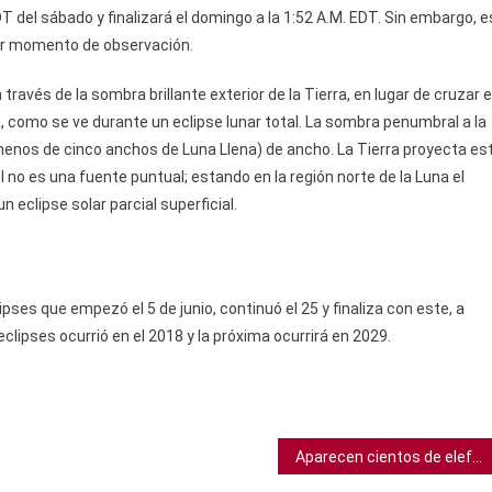
del sábado y finalizará el domingo a la 1:52 A.M. EDT. Sin embargo, e
jor momento de observación.
ravés de la sombra brillante exterior de la Tierra, en lugar de cruzar e
 como se ve durante un eclipse lunar total. La sombra penumbral a la
 menos de cinco anchos de Luna Llena) de ancho. La Tierra proyecta es
 no es una fuente puntual; estando en la región norte de la Luna el
 eclipse solar parcial superficial.
ses que empezó el 5 de junio, continuó el 25 y finaliza con este, a
clipses ocurrió en el 2018 y la próxima ocurrirá en 2029.
Aparecen cientos de elefantes muertos en Botsuana sin explicación alguna