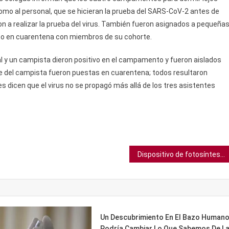
como al personal, que se hicieran la prueba del SARS-CoV-2 antes de
ron a realizar la prueba del virus. También fueron asignados a pequeña
to en cuarentena con miembros de su cohorte.
l y un campista dieron positivo en el campamento y fueron aislados
te del campista fueron puestas en cuarentena; todos resultaron
es dicen que el virus no se propagó más allá de los tres asistentes
Dispositivo de fotosíntesis artificial permite almacenar energía solar como combustible
Un Descubrimiento En El Bazo Human
Podría Cambiar Lo Que Sabemos De L