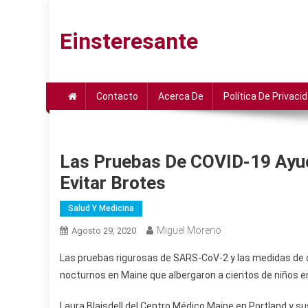
Saltar
al
Einsteresante
contenido
Contacto
Acerca De
Política De Privaci
Las Pruebas De COVID-19 Ayu
Evitar Brotes
Salud Y Medicina
Miguel Moreno
Agosto 29, 2020
Las pruebas rigurosas de SARS-CoV-2 y las medidas de 
nocturnos en Maine que albergaron a cientos de niños e
Laura Blaisdell del Centro Médico Maine en Portland y 