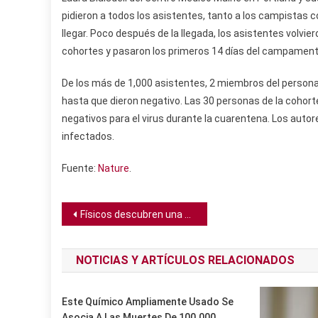
pidieron a todos los asistentes, tanto a los campistas 
llegar. Poco después de la llegada, los asistentes volvie
cohortes y pasaron los primeros 14 días del campamen
De los más de 1,000 asistentes, 2 miembros del persona
hasta que dieron negativo. Las 30 personas de la cohor
negativos para el virus durante la cuarentena. Los autor
infectados.
Fuente:
Nature
.
Navegación
Físicos descubren una paradoja cuántica que siembra dudas sobre un pilar de la realidad
de
NOTICIAS Y ARTÍCULOS RELACIONADOS
entradas
Este Químico Ampliamente Usado Se
Asocia A Las Muertes De 100.000