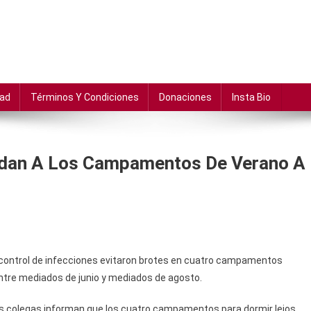
dad
Términos Y Condiciones
Donaciones
Insta Bio
dan A Los Campamentos De Verano A
control de infecciones evitaron brotes en cuatro campamentos
ntre mediados de junio y mediados de agosto.
sus colegas informan que los cuatro campamentos para dormir lejos