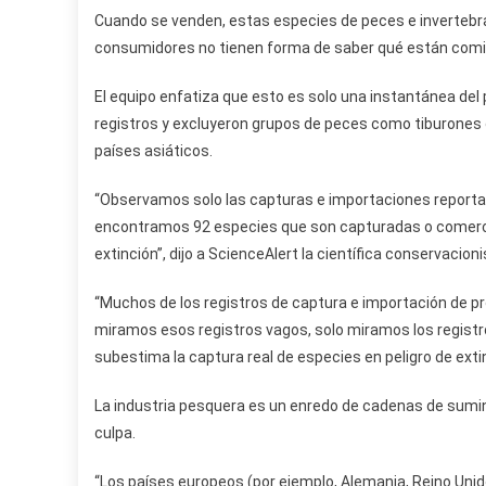
Cuando se venden, estas especies de peces e invertebra
consumidores no tienen forma de saber qué están com
El equipo enfatiza que esto es solo una instantánea del
registros y excluyeron grupos de peces como tiburones
países asiáticos.
“Observamos solo las capturas e importaciones reportada
encontramos 92 especies que son capturadas o comerc
extinción”, dijo a ScienceAlert la científica conservacioni
“Muchos de los registros de captura e importación de 
miramos esos registros vagos, solo miramos los registros
subestima la captura real de especies en peligro de extin
La industria pesquera es un enredo de cadenas de sumin
culpa.
“Los países europeos (por ejemplo, Alemania, Reino Unid