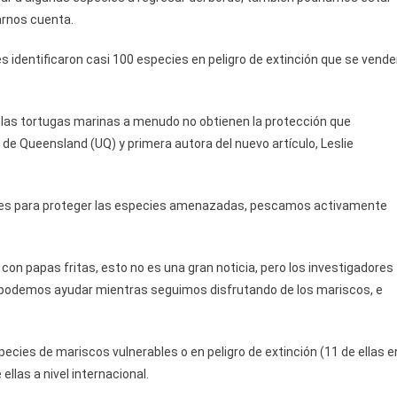
rnos cuenta.
es identificaron casi 100 especies en peligro de extinción que se vend
o las tortugas marinas a menudo no obtienen la protección que
d de Queensland (UQ) y primera autora del nuevo artículo, Leslie
ales para proteger las especies amenazadas, pescamos activamente
on papas fritas, esto no es una gran noticia, pero los investigadores
 podemos ayudar mientras seguimos disfrutando de los mariscos, e
pecies de mariscos vulnerables o en peligro de extinción (11 de ellas e
ellas a nivel internacional.