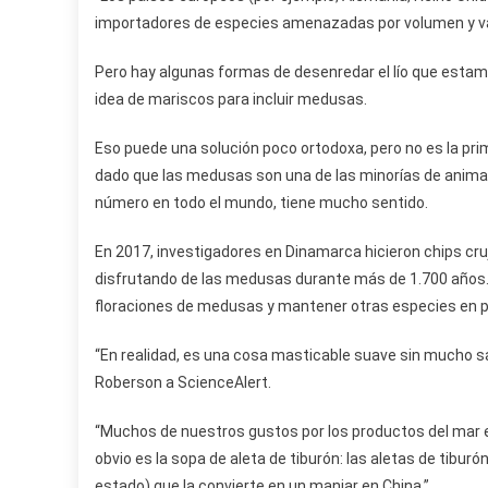
importadores de especies amenazadas por volumen y val
Pero hay algunas formas de desenredar el lío que esta
idea de mariscos para incluir medusas.
Eso puede una solución poco ortodoxa, pero no es la pri
dado que las medusas son una de las minorías de animal
número en todo el mundo, tiene mucho sentido.
En 2017, investigadores en Dinamarca hicieron chips cr
disfrutando de las medusas durante más de 1.700 años. 
floraciones de medusas y mantener otras especies en pel
“En realidad, es una cosa masticable suave sin mucho sab
Roberson a ScienceAlert.
“Muchos de nuestros gustos por los productos del mar está
obvio es la sopa de aleta de tiburón: las aletas de tiburó
estado) que la convierte en un manjar en China.”