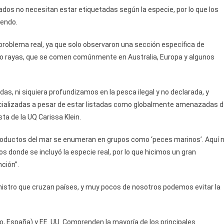
dos no necesitan estar etiquetadas según la especie, por lo que los
iendo.
 problema real, ya que solo observaron una sección específica de
 o rayas, que se comen comúnmente en Australia, Europa y algunos
s, ni siquiera profundizamos en la pesca ilegal y no declarada, y
ializadas a pesar de estar listadas como globalmente amenazadas 
sta de la UQ Carissa Klein.
productos del mar se enumeran en grupos como ‘peces marinos’. Aquí 
 donde se incluyó la especie real, por lo que hicimos un gran
ción”.
istro que cruzan países, y muy pocos de nosotros podemos evitar la
o, España) y EE. UU. Comprenden la mayoría de los principales