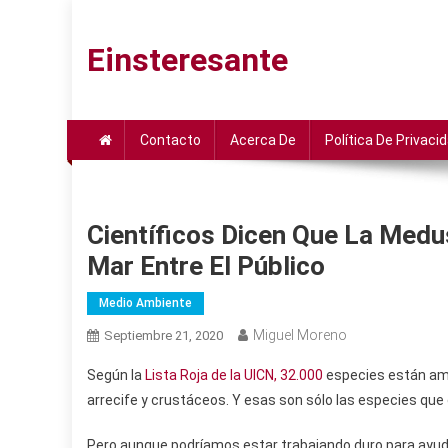
Saltar
al
Einsteresante
contenido
Contacto
Acerca De
Política De Privaci
Científicos Dicen Que La Med
Mar Entre El Público
Medio Ambiente
Miguel Moreno
Septiembre 21, 2020
Según la
Lista Roja de la UICN, 32.000
especies están ame
arrecife y crustáceos. Y esas son sólo las especies qu
Pero aunque podríamos estar trabajando duro para ayud