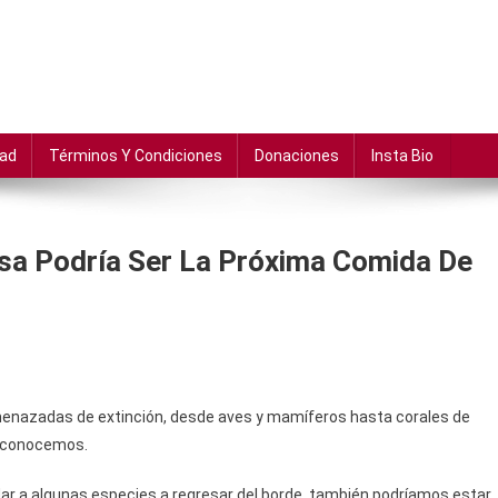
dad
Términos Y Condiciones
Donaciones
Insta Bio
usa Podría Ser La Próxima Comida De
nazadas de extinción, desde aves y mamíferos hasta corales de
e conocemos.
ar a algunas especies a regresar del borde, también podríamos estar