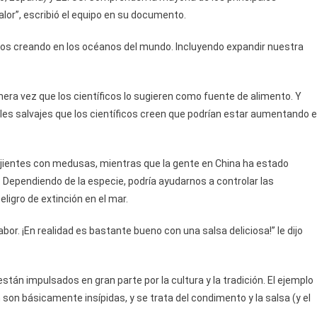
or”, escribió el equipo en su documento.
mos creando en los océanos del mundo. Incluyendo expandir nuestra
mera vez que los científicos lo sugieren como fuente de alimento. Y
es salvajes que los científicos creen que podrían estar aumentando 
ujientes con medusas, mientras que la gente en China ha estado
Dependiendo de la especie, podría ayudarnos a controlar las
igro de extinción en el mar.
or. ¡En realidad es bastante bueno con una salsa deliciosa!” le dijo
n impulsados ​​en gran parte por la cultura y la tradición. El ejemplo
n son básicamente insípidas, y se trata del condimento y la salsa (y el