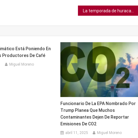
La temporada de huracanes del Atlántico este año es tan activa que nos quedamos sin nombre
limático Está Poniendo En
os Productores De Café
1
Miguel Moreno
Funcionario De La EPA Nombrado Por
Trump Planea Que Muchos
Contaminantes Dejen De Reportar
Emisiones De CO2
abril 11, 2025
Miguel Moreno