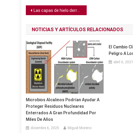
Navegación
Las capas de hielo derretidas agregarán más de 15 pulgadas al nivel del mar para el 2100
de
NOTICIAS Y ARTÍCULOS RELACIONADOS
entradas
El Cambio C
Peligro A L
abril 6, 202
Microbios Alcalinos Podrían Ayudar A
Proteger Residuos Nucleares
Enterrados A Gran Profundidad Por
Miles De Años
diciembre 6, 2025
Miguel Moreno