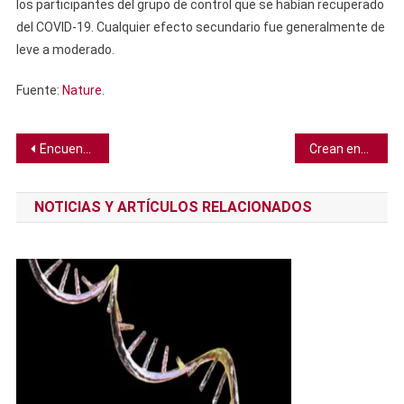
los participantes del grupo de control que se habían recuperado
del COVID-19. Cualquier efecto secundario fue generalmente de
leve a moderado.
Fuente:
Nature
.
Navegación
Encuentran lo que podía ser el primer planeta extragaláctico
Crean enzima seis veces más eficaz para devorar el plástico
de
NOTICIAS Y ARTÍCULOS RELACIONADOS
entradas