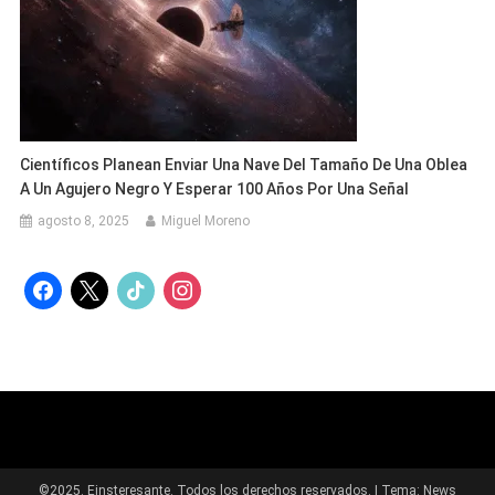
Científicos Planean Enviar Una Nave Del Tamaño De Una Oblea
A Un Agujero Negro Y Esperar 100 Años Por Una Señal
agosto 8, 2025
Miguel Moreno
facebook
x
tiktok
instagram
©2025. Einsteresante. Todos los derechos reservados.
|
Tema: News