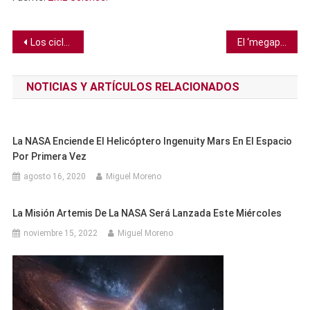
Navegación
Los ciclones polares en Júpiter crean un cúmulo de vórtices fascinante
El ‘megaparque’ de energía renovable más grande del mundo tendrá el tamaño de Singapur
de
NOTICIAS Y ARTÍCULOS RELACIONADOS
entradas
La NASA Enciende El Helicóptero Ingenuity Mars En El Espacio
Por Primera Vez
agosto 16, 2020
Miguel Moreno
La Misión Artemis De La NASA Será Lanzada Este Miércoles
noviembre 15, 2022
Miguel Moreno