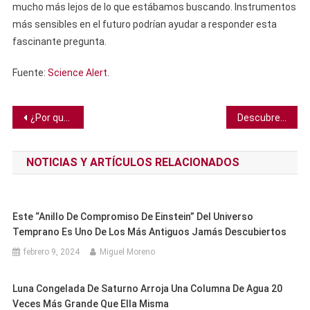
mucho más lejos de lo que estábamos buscando. Instrumentos
más sensibles en el futuro podrían ayudar a responder esta
fascinante pregunta.
Fuente:
Science Alert
.
Navegación
¿Por qué prescindir de la carne no es una solución al cambio climático?
Descubren hongo que parasita a las moscas y las vuelve zombis
de
NOTICIAS Y ARTÍCULOS RELACIONADOS
entradas
Este “anillo De Compromiso De Einstein” Del Universo
Temprano Es Uno De Los Más Antiguos Jamás Descubiertos
febrero 9, 2024
Miguel Moreno
Luna Congelada De Saturno Arroja Una Columna De Agua 20
Veces Más Grande Que Ella Misma