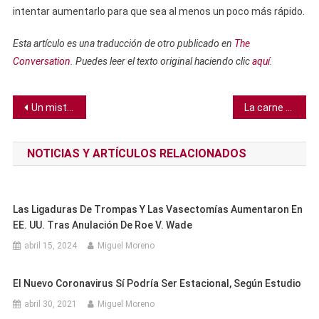
intentar aumentarlo para que sea al menos un poco más rápido.
Esta artículo es una traducción de otro publicado en
The
Conversation
. Puedes leer el texto original haciendo clic
aquí
.
Navegación
Un misterioso asteroide del tamaño de un planeta enano acecha en nuestro sistema solar
La carne orgánica tiene el mismo impacto ambiental que la “normal”
de
NOTICIAS Y ARTÍCULOS RELACIONADOS
entradas
Las Ligaduras De Trompas Y Las Vasectomías Aumentaron En
EE. UU. Tras Anulación De Roe V. Wade
abril 15, 2024
Miguel Moreno
El Nuevo Coronavirus Sí Podría Ser Estacional, Según Estudio
abril 30, 2021
Miguel Moreno