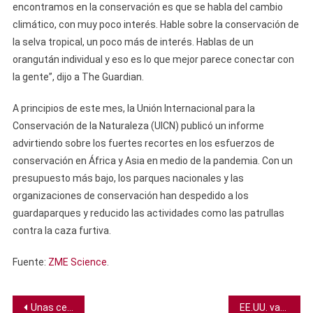
encontramos en la conservación es que se habla del cambio
climático, con muy poco interés. Hable sobre la conservación de
la selva tropical, un poco más de interés. Hablas de un
orangután individual y eso es lo que mejor parece conectar con
la gente”, dijo a The Guardian.
A principios de este mes, la Unión Internacional para la
Conservación de la Naturaleza (UICN) publicó un informe
advirtiendo sobre los fuertes recortes en los esfuerzos de
conservación en África y Asia en medio de la pandemia. Con un
presupuesto más bajo, los parques nacionales y las
organizaciones de conservación han despedido a los
guardaparques y reducido las actividades como las patrullas
contra la caza furtiva.
Fuente:
ZME Science
.
Navegación
Unas celdas solares proveen de energía a los invernaderos sin afectar el crecimiento de las plantas
EE.UU. vacuna a más de 2 millones de personas contra el COVID en sólo dos días