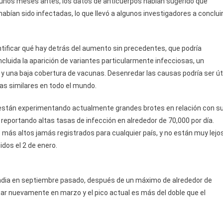
 unos meses antes, los datos de anticuerpos habían sugerido que
ían sido infectadas, lo que llevó a algunos investigadores a conclui
ntificar qué hay detrás del aumento sin precedentes, que podría
cluida la aparición de variantes particularmente infecciosas, un
 y una baja cobertura de vacunas. Desenredar las causas podría ser úti
das similares en todo el mundo.
están experimentando actualmente grandes brotes en relación con s
eportando altas tasas de infección en alrededor de 70,000 por día.
os más altos jamás registrados para cualquier país, y no están muy lejo
dos el 2 de enero.
ndia en septiembre pasado, después de un máximo de alrededor de
r nuevamente en marzo y el pico actual es más del doble que el