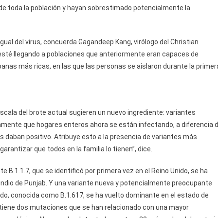
de toda la población y hayan sobrestimado potencialmente la
gual del virus, concuerda Gagandeep Kang, virólogo del Christian
rus esté llegando a poblaciones que anteriormente eran capaces de
rbanas más ricas, en las que las personas se aislaron durante la primer
escala del brote actual sugieren un nuevo ingrediente: variantes
mente que hogares enteros ahora se están infectando, a diferencia 
os daban positivo. Atribuye esto a la presencia de variantes más
garantizar que todos en la familia lo tienen”, dice.
 B.1.1.7, que se identificó por primera vez en el Reino Unido, se ha
 indio de Punjab. Y una variante nueva y potencialmente preocupante
sado, conocida como B.1.617, se ha vuelto dominante en el estado de
ntiene dos mutaciones que se han relacionado con una mayor