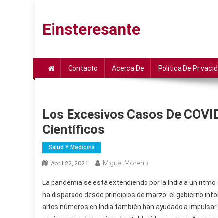
Saltar
al
Einsteresante
contenido
Contacto
Acerca De
Política De Privaci
Los Excesivos Casos De COVID
Científicos
Salud Y Medicina
Miguel Moreno
Abril 22, 2021
La pandemia se está extendiendo por la India a un ritmo 
ha disparado desde principios de marzo: el gobierno infor
altos números en India también han ayudado a impulsar 