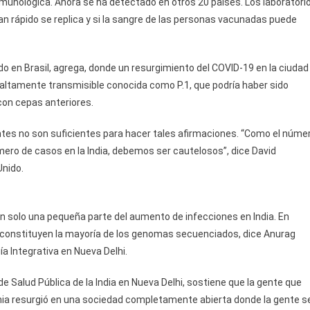
inmunológica. Ahora se ha detectado en otros 20 países. Los laboratori
tan rápido se replica y si la sangre de las personas vacunadas puede
sado en Brasil, agrega, donde un resurgimiento del COVID-19 en la ciudad
 altamente transmisible conocida como P.1, que podría haber sido
con cepas anteriores.
ntes no son suficientes para hacer tales afirmaciones. “Como el núme
mero de casos en la India, debemos ser cautelosos”, dice David
Unido.
 solo una pequeña parte del aumento de infecciones en India. En
constituyen la mayoría de los genomas secuenciados, dice Anurag
ía Integrativa en Nueva Delhi.
e Salud Pública de la India en Nueva Delhi, sostiene que la gente que
mia resurgió en una sociedad completamente abierta donde la gente s