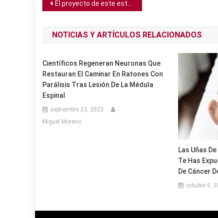
Navegación
El proyecto de este estudiante de física puede hacer la computación cuántica más confiable
de
NOTICIAS Y ARTÍCULOS RELACIONADOS
entradas
Científicos Regeneran Neuronas Que
Restauran El Caminar En Ratones Con
Parálisis Tras Lesión De La Médula
Espinal
septiembre 23, 2023
Miguel Moreno
Las Uñas De 
Te Has Expu
De Cáncer D
octubre 9, 