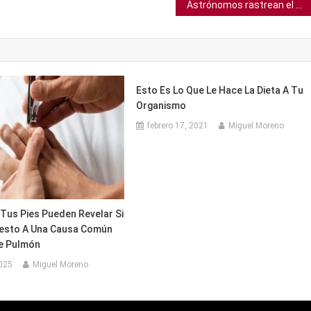
Astrónomos rastrean el viaje de 22 millones de años de un meteorito al llegar a la Tierra
Esto Es Lo Que Le Hace La Dieta A Tu
Organismo
febrero 17, 2021
Miguel Moreno
Tus Pies Pueden Revelar Si
esto A Una Causa Común
e Pulmón
2025
Miguel Moreno