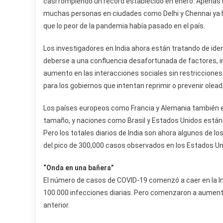
casi rompiendo un récord establecido en enero. Apenas
muchas personas en ciudades como Delhi y Chennai ya hab
que lo peor de la pandemia había pasado en el país.
Los investigadores en India ahora están tratando de ide
deberse a una confluencia desafortunada de factores, in
aumento en las interacciones sociales sin restricciones
para los gobiernos que intentan reprimir o prevenir olea
Los países europeos como Francia y Alemania también 
tamaño, y naciones como Brasil y Estados Unidos están r
Pero los totales diarios de India son ahora algunos de l
del pico de 300,000 casos observados en los Estados Uni
“Onda en una bañera”
El número de casos de COVID-19 comenzó a caer en la I
100.000 infecciones diarias. Pero comenzaron a aumenta
anterior.