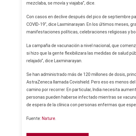
mezclaba, se movía y viajaba”, dice.
Con casos en declive después del pico de septiembre pas
COVID-19”, dice Laxminarayan. En los últimos meses, gra
manifestaciones políticas, celebraciones religiosas y b
La campaña de vacunación a nivel nacional, que comenzó
si hizo que la gente flexibilizara las medidas de salud p
relajado”, dice Laxminarayan.
Se han administrado más de 120 millones de dosis, princ
AstraZeneca llamada Covishield. Pero eso es menos del 10
camino por recorrer. En particular, India necesita aume
personas pueden haberse infectado mientras se vacuna
de espera de la clínica con personas enfermas que espe
Fuente:
Nature
.