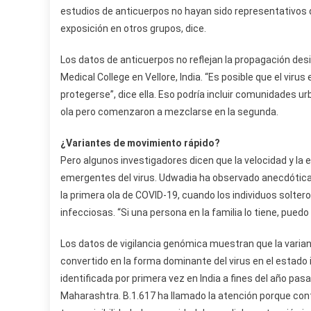
estudios de anticuerpos no hayan sido representativos 
exposición en otros grupos, dice.
Los datos de anticuerpos no reflejan la propagación desi
Medical College en Vellore, India. “Es posible que el vi
protegerse”, dice ella. Eso podría incluir comunidades u
ola pero comenzaron a mezclarse en la segunda.
¿Variantes de movimiento rápido?
Pero algunos investigadores dicen que la velocidad y la 
emergentes del virus. Udwadia ha observado anecdótica
la primera ola de COVID-19, cuando los individuos solter
infecciosas. “Si una persona en la familia lo tiene, puedo 
Los datos de vigilancia genómica muestran que la variante
convertido en la forma dominante del virus en el estado
identificada por primera vez en India a fines del año pa
Maharashtra. B.1.617 ha llamado la atención porque co