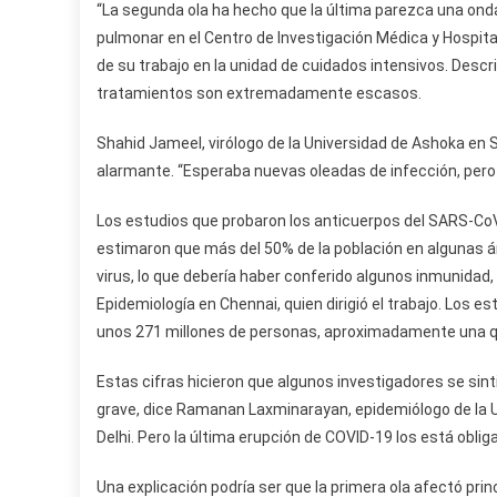
“La segunda ola ha hecho que la última parezca una onda
pulmonar en el Centro de Investigación Médica y Hospit
de su trabajo en la unidad de cuidados intensivos. Descri
tratamientos son extremadamente escasos.
Shahid Jameel, virólogo de la Universidad de Ashoka en S
alarmante. “Esperaba nuevas oleadas de infección, pero 
Los estudios que probaron los anticuerpos del SARS-CoV
estimaron que más del 50% de la población en algunas ár
virus, lo que debería haber conferido algunos inmunidad,
Epidemiología en Chennai, quien dirigió el trabajo. Los e
unos 271 millones de personas, aproximadamente una quin
Estas cifras hicieron que algunos investigadores se sin
grave, dice Ramanan Laxminarayan, epidemiólogo de la U
Delhi. Pero la última erupción de COVID-19 los está oblig
Una explicación podría ser que la primera ola afectó pri