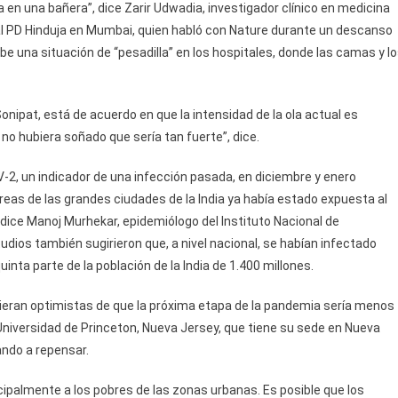
 en una bañera”, dice Zarir Udwadia, investigador clínico en medicina
al PD Hinduja en Mumbai, quien habló con Nature durante un descanso
be una situación de “pesadilla” en los hospitales, donde las camas y l
onipat, está de acuerdo en que la intensidad de la ola actual es
no hubiera soñado que sería tan fuerte”, dice.
-2, un indicador de una infección pasada, en diciembre y enero
eas de las grandes ciudades de la India ya había estado expuesta al
 dice Manoj Murhekar, epidemiólogo del Instituto Nacional de
studios también sugirieron que, a nivel nacional, se habían infectado
ta parte de la población de la India de 1.400 millones.
tieran optimistas de que la próxima etapa de la pandemia sería menos
niversidad de Princeton, Nueva Jersey, que tiene su sede en Nueva
ando a repensar.
ncipalmente a los pobres de las zonas urbanas. Es posible que los