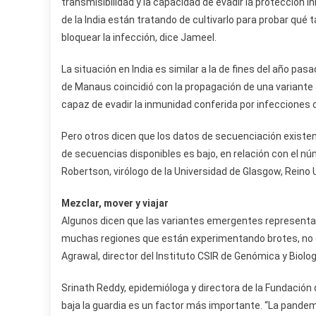
transmisibilidad y la capacidad de evadir la protección 
de la India están tratando de cultivarlo para probar qué 
bloquear la infección, dice Jameel.
La situación en India es similar a la de fines del año pa
de Manaus coincidió con la propagación de una variante
capaz de evadir la inmunidad conferida por infecciones 
Pero otros dicen que los datos de secuenciación existe
de secuencias disponibles es bajo, en relación con el nú
Robertson, virólogo de la Universidad de Glasgow, Reino 
Mezclar, mover y viajar
Algunos dicen que las variantes emergentes representan
muchas regiones que están experimentando brotes, no 
Agrawal, director del Instituto CSIR de Genómica y Biolog
Srinath Reddy, epidemióloga y directora de la Fundación d
baja la guardia es un factor más importante. “La pande