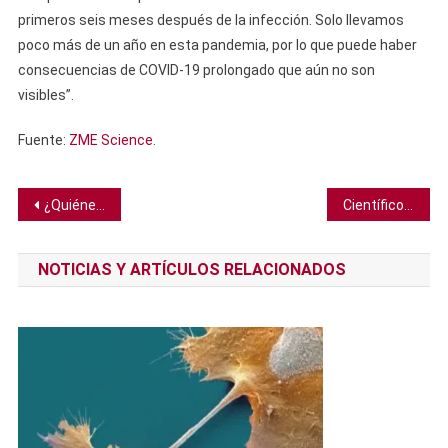
primeros seis meses después de la infección. Solo llevamos
poco más de un año en esta pandemia, por lo que puede haber
consecuencias de COVID-19 prolongado que aún no son
visibles”.
Fuente:
ZME Science
.
Navegación
¿Quiénes construyeron las pirámides de Egipto?
Científicos descubren cómo las fuerzas submarinas pueden aumentar la intensidad de los huracanes
de
NOTICIAS Y ARTÍCULOS RELACIONADOS
entradas