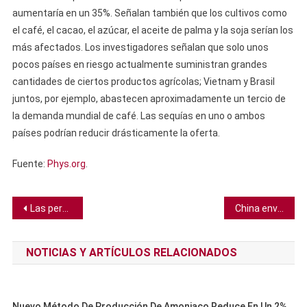
aumentaría en un 35%. Señalan también que los cultivos como
el café, el cacao, el azúcar, el aceite de palma y la soja serían los
más afectados. Los investigadores señalan que solo unos
pocos países en riesgo actualmente suministran grandes
cantidades de ciertos productos agrícolas; Vietnam y Brasil
juntos, por ejemplo, abastecen aproximadamente un tercio de
la demanda mundial de café. Las sequías en uno o ambos
países podrían reducir drásticamente la oferta.
Fuente:
Phys.org
.
Navegación
Las personas con “supergusto” podrían tener protección innata contra el COVID-19
China envía tres astronautas a su nueva estación espacial
de
NOTICIAS Y ARTÍCULOS RELACIONADOS
entradas
Nuevo Método De Producción De Amoniaco Reduce En Un 2%