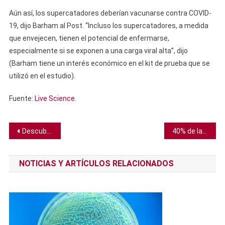
Aún así, los supercatadores deberían vacunarse contra COVID-
19, dijo Barham al Post. “Incluso los supercatadores, a medida
que envejecen, tienen el potencial de enfermarse,
especialmente si se exponen a una carga viral alta”, dijo
(Barham tiene un interés económico en el kit de prueba que se
utilizó en el estudio).
Fuente:
Live Science
.
Navegación
Descubren dos tipos de células cerebrales en ratones
40% de las importaciones agrícolas a la UE serán “altamente vulnerables” a la sequía para el 2050, según estudio
de
NOTICIAS Y ARTÍCULOS RELACIONADOS
entradas