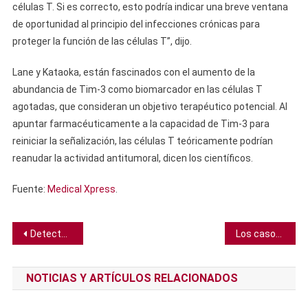
células T. Si es correcto, esto podría indicar una breve ventana
de oportunidad al principio del infecciones crónicas para
proteger la función de las células T”, dijo.
Lane y Kataoka, están fascinados con el aumento de la
abundancia de Tim-3 como biomarcador en las células T
agotadas, que consideran un objetivo terapéutico potencial. Al
apuntar farmacéuticamente a la capacidad de Tim-3 para
reiniciar la señalización, las células T teóricamente podrían
reanudar la actividad antitumoral, dicen los científicos.
Fuente:
Medical Xpress
.
Navegación
Detectan luz detrás de un agujero negro, logrando demostrar que Einstein tenía razón
Los casos de demencia se triplicarían en 2050 por el aumento de la edad promedio
de
NOTICIAS Y ARTÍCULOS RELACIONADOS
entradas