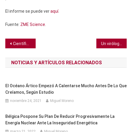
El informe se puede ver
aquí
.
Fuente:
ZME Science
.
Navegación
Científicos descubren una rara y agresiva forma de Alzheimer que comienza a los 40
Un virólogo explica por qué no le debes temer a la variante C.1.2
de
NOTICIAS Y ARTÍCULOS RELACIONADOS
entradas
El Océano Ártico Empezó A Calentarse Mucho Antes De Lo Que
Creíamos, Según Estudio
noviembre 24, 2021
Miguel Moreno
Bélgica Pospone Su Plan De Reducir Progresivamente La
Energía Nuclear Ante La Inseguridad Energética
marzo 21, 2022
Miguel Moreno