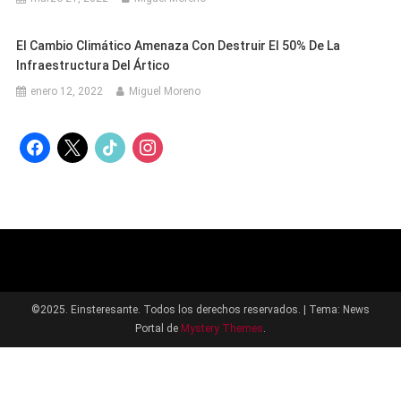
El Cambio Climático Amenaza Con Destruir El 50% De La
Infraestructura Del Ártico
enero 12, 2022
Miguel Moreno
facebook
x
tiktok
instagram
©2025. Einsteresante. Todos los derechos reservados.
|
Tema: News
Portal de
Mystery Themes
.