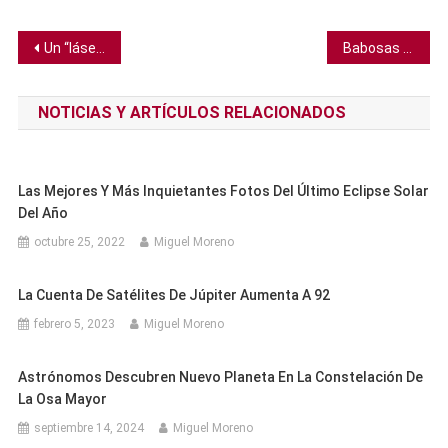
Navegación
Un “láser de agujero negro” podría ayudar a detectar la elusiva radiación Hawking
Babosas marinas les roban la fotosíntesis a las algas para reproducirse, según estudio
de
NOTICIAS Y ARTÍCULOS RELACIONADOS
entradas
Las Mejores Y Más Inquietantes Fotos Del Último Eclipse Solar
Del Año
octubre 25, 2022
Miguel Moreno
La Cuenta De Satélites De Júpiter Aumenta A 92
febrero 5, 2023
Miguel Moreno
Astrónomos Descubren Nuevo Planeta En La Constelación De
La Osa Mayor
septiembre 14, 2024
Miguel Moreno