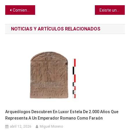
Navegación
Comienzan los ensayos para una vacuna contra el cáncer de seno, la primera de su tipo
Existe una correlación entre la movilidad social y el origen de los ancestros en Gran Bretaña, según estudio
de
NOTICIAS Y ARTÍCULOS RELACIONADOS
entradas
Arqueólogos Descubren En Luxor Estela De 2.000 Años Que
Representa A Un Emperador Romano Como Faraón
abril 12, 2026
Miguel Moreno