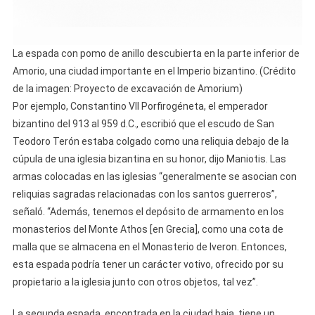
La espada con pomo de anillo descubierta en la parte inferior de
Amorio, una ciudad importante en el Imperio bizantino. (Crédito
de la imagen: Proyecto de excavación de Amorium)
Por ejemplo, Constantino VII Porfirogéneta, el emperador
bizantino del 913 al 959 d.C., escribió que el escudo de San
Teodoro Terón estaba colgado como una reliquia debajo de la
cúpula de una iglesia bizantina en su honor, dijo Maniotis. Las
armas colocadas en las iglesias “generalmente se asocian con
reliquias sagradas relacionadas con los santos guerreros”,
señaló. “Además, tenemos el depósito de armamento en los
monasterios del Monte Athos [en Grecia], como una cota de
malla que se almacena en el Monasterio de Iveron. Entonces,
esta espada podría tener un carácter votivo, ofrecido por su
propietario a la iglesia junto con otros objetos, tal vez”.
La segunda espada, encontrada en la ciudad baja, tiene un