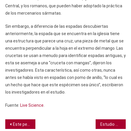
Central, y los romanos, que pueden haber adoptado la práctica
de los mercenarios sármatas.
Sin embargo, a diferencia de las espadas descubiertas
anteriormente, la espada que se encuentra en la iglesia tiene
una estructura que parece una cruz, una pieza de metal que se
encuentra perpendicular a la hoja en el extremo del mango. Las
crucetas se usan a menudo para identificar espadas antiguas, y
esta se asemeja a una “cruceta con mangas”, dijeron los
investigadores. Esta característica, así como otras, nunca
antes se había visto en espadas con pomo de anillo, “lo cual es
un hecho que hace que este espécimen sea único”, escribieron
los investigadores en el estudio.
Fuente:
Live Science
.
Navegación
Este pez ha “hablado” por 155 millones de años, y ahora podemos oír su voz
Estudio muestra que los mosquitos son atraídos por ciertos colores específicos como el rojo