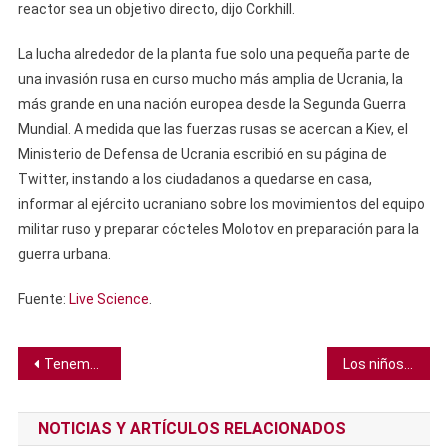
reactor sea un objetivo directo, dijo Corkhill.
La lucha alrededor de la planta fue solo una pequeña parte de
una invasión rusa en curso mucho más amplia de Ucrania, la
más grande en una nación europea desde la Segunda Guerra
Mundial. A medida que las fuerzas rusas se acercan a Kiev, el
Ministerio de Defensa de Ucrania escribió en su página de
Twitter, instando a los ciudadanos a quedarse en casa,
informar al ejército ucraniano sobre los movimientos del equipo
militar ruso y preparar cócteles Molotov en preparación para la
guerra urbana.
Fuente:
Live Science
.
Navegación
Tenemos el árbol genealógico humano más grande de la historia
Los niños podrían saber de división de manera instintiva antes de aprender en la escuela, según estudio
de
NOTICIAS Y ARTÍCULOS RELACIONADOS
entradas