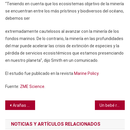
“Teniendo en cuenta que los ecosistemas objetivo de la minería
se encuentran entre los más prístinos y biodiversos del océano,
debemos ser
extremadamente cautelosos al avanzar con la minería de los
fondos marinos. De lo contrario, la minería en las profundidades
del mar puede acelerar las crisis de extinción de especies y la
pérdida de servicios ecosistémicos que estamos presenciando
en nuestro planeta”, dijo Smith en un comunicado.
El estudio fue publicado en la revista
Marine Policy
.
Fuente:
ZME Science
.
Navegación
Arañas gigantes están a punto de colonizar la Costa Este de Estados Unidos, pero esto podría ser bueno
Un bebé recibe trasplante de corazón con un nuevo método para evitar el rechazo de órganos
de
NOTICIAS Y ARTÍCULOS RELACIONADOS
entradas