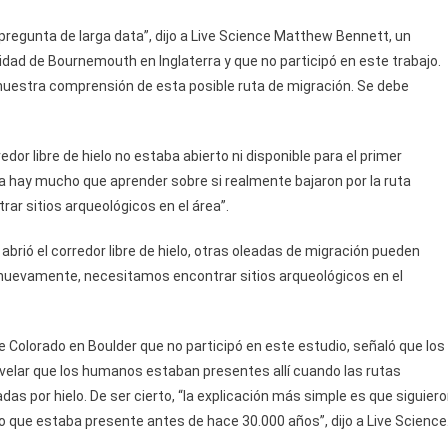
regunta de larga data”, dijo a Live Science Matthew Bennett, un
sidad de Bournemouth en Inglaterra y que no participó en este trabajo.
nuestra comprensión de esta posible ruta de migración. Se debe
or libre de hielo no estaba abierto ni disponible para el primer
vía hay mucho que aprender sobre si realmente bajaron por la ruta
rar sitios arqueológicos en el área”.
abrió el corredor libre de hielo, otras oleadas de migración pueden
 nuevamente, necesitamos encontrar sitios arqueológicos en el
e Colorado en Boulder que no participó en este estudio, señaló que los
elar que los humanos estaban presentes allí cuando las rutas
as por hielo. De ser cierto, “la explicación más simple es que siguier
ielo que estaba presente antes de hace 30.000 años”, dijo a Live Science