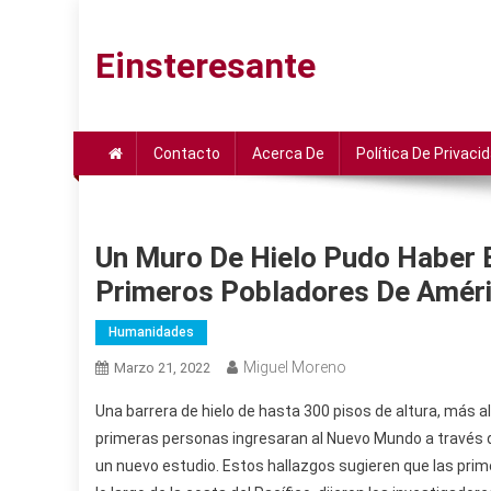
Saltar
al
Einsteresante
contenido
Contacto
Acerca De
Política De Privaci
Un Muro De Hielo Pudo Haber 
Primeros Pobladores De Amér
Humanidades
Miguel Moreno
Marzo 21, 2022
Una barrera de hielo de hasta 300 pisos de altura, más al
primeras personas ingresaran al Nuevo Mundo a través d
un nuevo estudio. Estos hallazgos sugieren que las pri