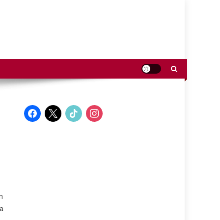
facebook
x
tiktok
instagram
n
 a