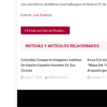
Los científicos detallaron sus hallazgos en línea el 21 d
Fuente:
Live Science
.
Navegación
Estas son las actitudes que te hacen una persona aburrida, según un estudio
de
NOTICIAS Y ARTÍCULOS RELACIONADOS
entradas
Colombia Comparte Imágenes Inéditas
Roca Extrañ
De Galeón Español Hundido En Sus
“mapa Del T
Costas
Arqueólogo
junio 7, 2022
Miguel Moreno
octubre 17,