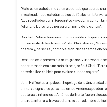
“Este es un estudio muy bien ejecutado que aborda una p
investigador que estudia rastros de fósiles en la Univer
“Los resultados son interesantes y ayudan a aumentar 
felicitar a los autores por su gran parte de la ciencia”.
Con todo, “ahora tenemos pruebas sólidas de que el corred
poblamiento de las Américas”, dijo Clark. Aún así, “toda
costera y, de ser así, cómo viajaron. Necesitamos encont
Después de la primera ola de migración y una vez que se 
haber tomado esa ruta más directa, señaló Clark. “Pero
corredor libre de hielo para evaluar cuándo cayeron”.
John Hoffecker, un paleoantropólogo de la Universidad d
primeros signos de personas en las Américas pueden rev
costeras e interiores a América del Norte fueron bloquead
una ruta interior a través del amplio corredor libre de h