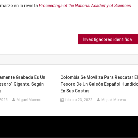
e marzo en la revista
Proceedings of the National Academy of Sciences
.
Investigadores identifican el mecanismo clave en la regulación de la inflamación
amente Grabada Es Un
Colombia Se Moviliza Para Rescatar E
esoro” Gigante, Según
Tesoro De Un Galeón Español Hundid
s
En Sus Costas
 2023
Miguel Moreno
febrero 23, 2022
Miguel Moreno