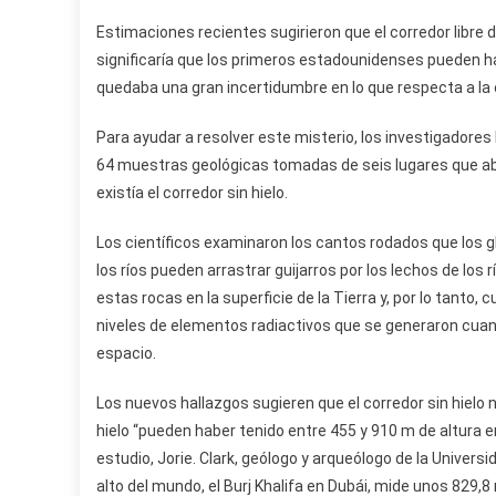
Estimaciones recientes sugirieron que el corredor libre 
significaría que los primeros estadounidenses pueden ha
quedaba una gran incertidumbre en lo que respecta a la er
Para ayudar a resolver este misterio, los investigadores
64 muestras geológicas tomadas de seis lugares que aba
existía el corredor sin hielo.
Los científicos examinaron los cantos rodados que los gla
los ríos pueden arrastrar guijarros por los lechos de lo
estas rocas en la superficie de la Tierra y, por lo tanto,
niveles de elementos radiactivos que se generaron cuan
espacio.
Los nuevos hallazgos sugieren que el corredor sin hielo
hielo “pueden haber tenido entre 455 y 910 m de altura en e
estudio, Jorie. Clark, geólogo y arqueólogo de la Univers
alto del mundo, el Burj Khalifa en Dubái, mide unos 829,8 