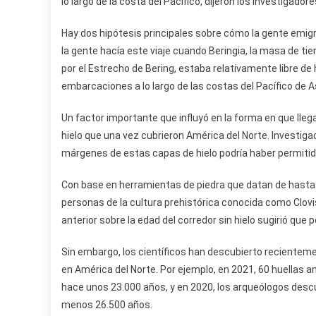
lo largo de la costa del Pacífico, dijeron los investigadore
Hay dos hipótesis principales sobre cómo la gente emigr
la gente hacía este viaje cuando Beringia, la masa de ti
por el Estrecho de Bering, estaba relativamente libre de 
embarcaciones a lo largo de las costas del Pacífico de As
Un factor importante que influyó en la forma en que ll
hielo que una vez cubrieron América del Norte. Investigac
márgenes de estas capas de hielo podría haber permitido
Con base en herramientas de piedra que datan de hasta
personas de la cultura prehistórica conocida como Clovis
anterior sobre la edad del corredor sin hielo sugirió que
Sin embargo, los científicos han descubierto recienteme
en América del Norte. Por ejemplo, en 2021, 60 huellas 
hace unos 23.000 años, y en 2020, los arqueólogos descu
menos 26.500 años.