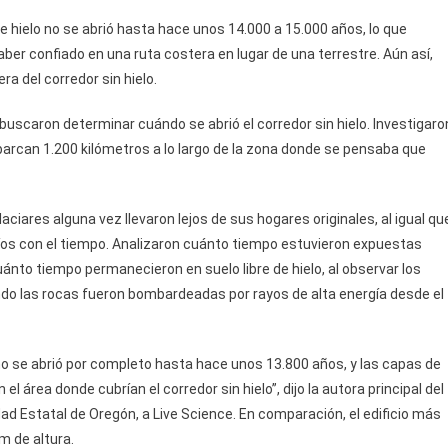
de hielo no se abrió hasta hace unos 14.000 a 15.000 años, lo que
ber confiado en una ruta costera en lugar de una terrestre. Aún así,
a del corredor sin hielo.
 buscaron determinar cuándo se abrió el corredor sin hielo. Investigaro
rcan 1.200 kilómetros a lo largo de la zona donde se pensaba que
ciares alguna vez llevaron lejos de sus hogares originales, al igual qu
s ríos con el tiempo. Analizaron cuánto tiempo estuvieron expuestas
 cuánto tiempo permanecieron en suelo libre de hielo, al observar los
do las rocas fueron bombardeadas por rayos de alta energía desde el
 no se abrió por completo hasta hace unos 13.800 años, y las capas de
l área donde cubrían el corredor sin hielo”, dijo la autora principal del
idad Estatal de Oregón, a Live Science. En comparación, el edificio más
m de altura.