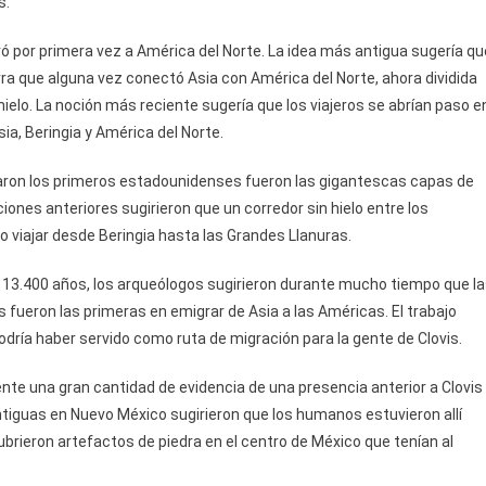
s.
ó por primera vez a América del Norte. La idea más antigua sugería qu
erra que alguna vez conectó Asia con América del Norte, ahora dividida
hielo. La noción más reciente sugería que los viajeros se abrían paso e
ia, Beringia y América del Norte.
egaron los primeros estadounidenses fueron las gigantescas capas de
iones anteriores sugirieron que un corredor sin hielo entre los
 viajar desde Beringia hasta las Grandes Llanuras.
 13.400 años, los arqueólogos sugirieron durante mucho tiempo que l
 fueron las primeras en emigrar de Asia a las Américas. El trabajo
 podría haber servido como ruta de migración para la gente de Clovis.
nte una gran cantidad de evidencia de una presencia anterior a Clovis
antiguas en Nuevo México sugirieron que los humanos estuvieron allí
brieron artefactos de piedra en el centro de México que tenían al