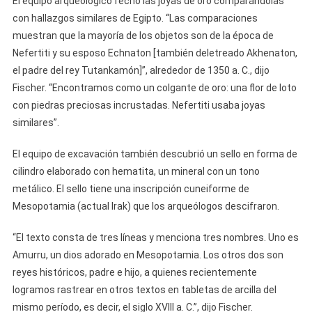
El equipo arqueológico fechó las joyas de oro comparándolas
con hallazgos similares de Egipto. “Las comparaciones
muestran que la mayoría de los objetos son de la época de
Nefertiti y su esposo Echnaton [también deletreado Akhenaton,
el padre del rey Tutankamón]”, alrededor de 1350 a. C., dijo
Fischer. “Encontramos como un colgante de oro: una flor de loto
con piedras preciosas incrustadas. Nefertiti usaba joyas
similares”.
El equipo de excavación también descubrió un sello en forma de
cilindro elaborado con hematita, un mineral con un tono
metálico. El sello tiene una inscripción cuneiforme de
Mesopotamia (actual Irak) que los arqueólogos descifraron.
“El texto consta de tres líneas y menciona tres nombres. Uno es
Amurru, un dios adorado en Mesopotamia. Los otros dos son
reyes históricos, padre e hijo, a quienes recientemente
logramos rastrear en otros textos en tabletas de arcilla del
mismo período, es decir, el siglo XVIII a. C.”, dijo Fischer.