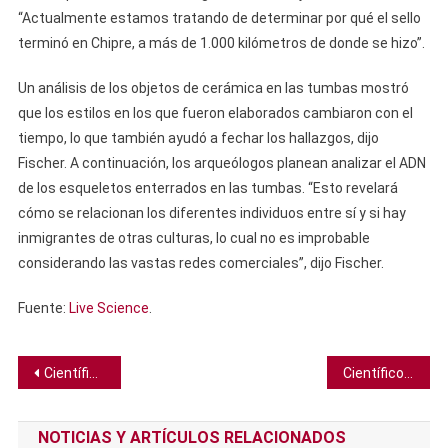
“Actualmente estamos tratando de determinar por qué el sello
terminó en Chipre, a más de 1.000 kilómetros de donde se hizo”.
Un análisis de los objetos de cerámica en las tumbas mostró
que los estilos en los que fueron elaborados cambiaron con el
tiempo, lo que también ayudó a fechar los hallazgos, dijo
Fischer. A continuación, los arqueólogos planean analizar el ADN
de los esqueletos enterrados en las tumbas. “Esto revelará
cómo se relacionan los diferentes individuos entre sí y si hay
inmigrantes de otras culturas, lo cual no es improbable
considerando las vastas redes comerciales”, dijo Fischer.
Fuente:
Live Science
.
Navegación
Científicos observan un estado de la materia nunca antes visto: el líquido de espín cuántico
Científicos identifican 55 químicos peligrosos en materiales de construcción
de
NOTICIAS Y ARTÍCULOS RELACIONADOS