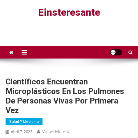
Saltar
Einsteresante
al
contenido
Científicos Encuentran
Microplásticos En Los Pulmones
De Personas Vivas Por Primera
Vez
Salud Y Medicina
Miguel Moreno
Abril 7, 2022