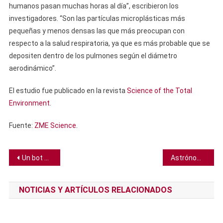
humanos pasan muchas horas al día”, escribieron los
investigadores. “Son las partículas microplásticas más
pequeñas y menos densas las que más preocupan con
respecto a la salud respiratoria, ya que es más probable que se
depositen dentro de los pulmones según el diámetro
aerodinámico”.
El estudio fue publicado en la revista
Science of the Total
Environment
.
Fuente:
ZME Science
.
Navegación
Un bot puede detectar usuarios deprimidos en Twitter 9 de cada 10 casos
Astrónomos detectan la galaxia más distante descubierta hasta la fecha
de
NOTICIAS Y ARTÍCULOS RELACIONADOS
entradas