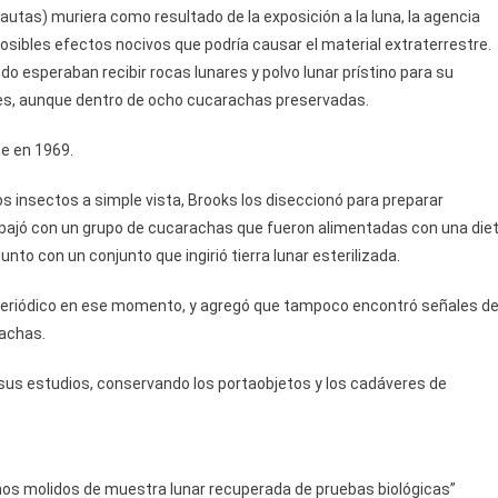
autas) muriera como resultado de la exposición a la luna, la agencia
sibles efectos nocivos que podría causar el material extraterrestre.
o esperaban recibir rocas lunares y polvo lunar prístino para su
ares, aunque dentro de ocho cucarachas preservadas.
ne en 1969.
os insectos a simple vista, Brooks los diseccionó para preparar
rabajó con un grupo de cucarachas que fueron alimentadas con una die
unto con un conjunto que ingirió tierra lunar esterilizada.
l periódico en ese momento, y agregó que tampoco encontró señales d
rachas.
 sus estudios, conservando los portaobjetos y los cadáveres de
nos molidos de muestra lunar recuperada de pruebas biológicas”