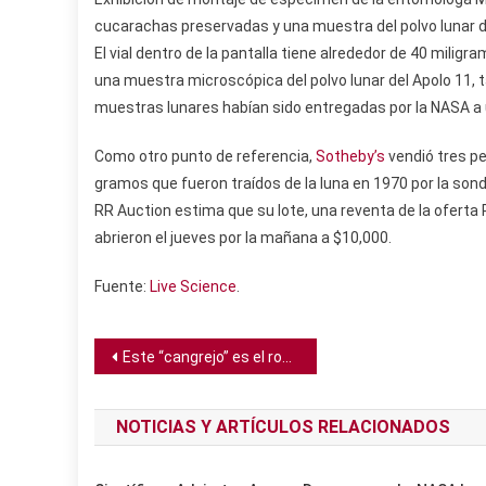
cucarachas preservadas y una muestra del polvo lunar del
El vial dentro de la pantalla tiene alrededor de 40 milig
una muestra microscópica del polvo lunar del Apolo 11, 
muestras lunares habían sido entregadas por la NASA a 
Como otro punto de referencia,
Sotheby’s
vendió tres p
gramos que fueron traídos de la luna en 1970 por la sond
RR Auction estima que su lote, una reventa de la oferta
abrieron el jueves por la mañana a $10,000.
Fuente:
Live Science
.
Navegación
Este “cangrejo” es el robot manejado con control remoto más pequeño jamás construido
de
NOTICIAS Y ARTÍCULOS RELACIONADOS
entradas