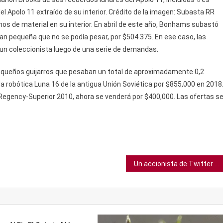
 Apolo 11 extraído de su interior. Crédito de la imagen: Subasta RR
ramos de material en su interior. En abril de este año, Bonhams subastó
tan pequeña que no se podía pesar, por $504.375. En ese caso, las
un coleccionista luego de una serie de demandas.
equeños guijarros que pesaban un total de aproximadamente 0,2
a robótica Luna 16 de la antigua Unión Soviética por $855,000 en 2018
 Regency-Superior 2010, ahora se venderá por $400,000. Las ofertas s
Un accionista de Twitter demanda a Elon Musk por “manipulación de mercado”