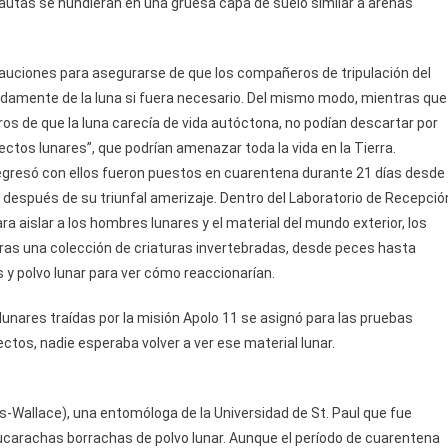
autas se hundieran en una gruesa capa de suelo similar a arenas
cauciones para asegurarse de que los compañeros de tripulación del
ápidamente de la luna si fuera necesario. Del mismo modo, mientras que
s de que la luna carecía de vida autóctona, no podían descartar por
ctos lunares”, que podrían amenazar toda la vida en la Tierra.
e regresó con ellos fueron puestos en cuarentena durante 21 días desde
espués de su triunfal amerizaje. Dentro del Laboratorio de Recepció
a aislar a los hombres lunares y el material del mundo exterior, los
s una colección de criaturas invertebradas, desde peces hasta
 y polvo lunar para ver cómo reaccionarían.
nares traídas por la misión Apolo 11 se asignó para las pruebas
ctos, nadie esperaba volver a ver ese material lunar.
s-Wallace), una entomóloga de la Universidad de St. Paul que fue
ucarachas borrachas de polvo lunar. Aunque el período de cuarentena