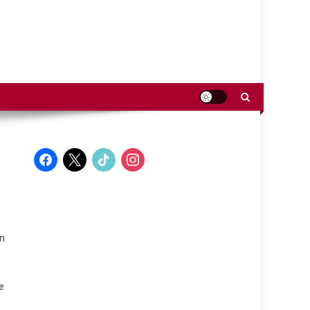
facebook
x
tiktok
instagram
en
e