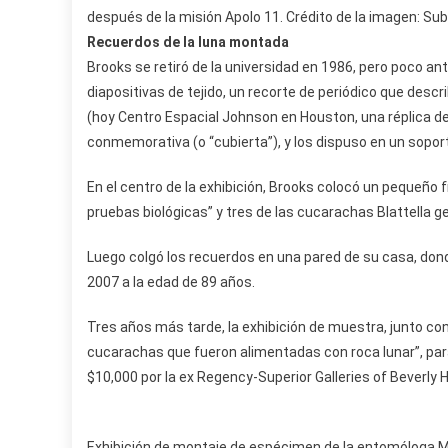
después de la misión Apolo 11. Crédito de la imagen: Su
Recuerdos de la luna montada
Brooks se retiró de la universidad en 1986, pero poco an
diapositivas de tejido, un recorte de periódico que desc
(hoy Centro Espacial Johnson en Houston, una réplica de 
conmemorativa (o “cubierta”), y los dispuso en un sopo
En el centro de la exhibición, Brooks colocó un pequeño
pruebas biológicas” y tres de las cucarachas Blattella 
Luego colgó los recuerdos en una pared de su casa, do
2007 a la edad de 89 años.
Tres años más tarde, la exhibición de muestra, junto c
cucarachas que fueron alimentadas con roca lunar”, par
$10,000 por la ex Regency-Superior Galleries of Beverly Hil
Exhibición de montaje de espécimen de la entomóloga Ma