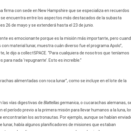
una firma con sede en New Hampshire que se especializa en recuerdos
as se encuentra entre los aspectos más destacados de la subasta
ves 26 de mayo y se extenderá hasta el 23 de junio.
ente es emocionante porque es la misión más importante, pero cuan
on material lunar, muestra cuán diverso fue el programa Apolo”,
te, le dijo a collectSPACE. “Para cualquiera de nosotros que teníamos
s para nada ‘repugnante’. Esto es increíble.”
achas alimentadas con roca lunar”, como se incluye en el lote de la
n las vías digestivas de
Blattellas germanica
, o cucarachas alemanas, s
 el período previo a la primera misión para llevar humanos a la luna, lo
 encontrarían los astronautas. Por ejemplo, aunque se habían enviad
cie lunar, había algunos planificadores de misiones que estaban