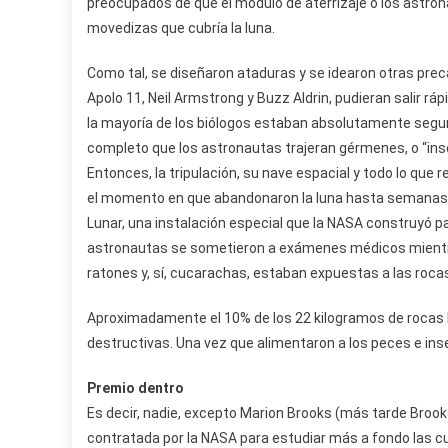
preocupados de que el módulo de aterrizaje o los astron
movedizas que cubría la luna.
Como tal, se diseñaron ataduras y se idearon otras pre
Apolo 11, Neil Armstrong y Buzz Aldrin, pudieran salir r
la mayoría de los biólogos estaban absolutamente seguro
completo que los astronautas trajeran gérmenes, o “inse
Entonces, la tripulación, su nave espacial y todo lo qu
el momento en que abandonaron la luna hasta semanas d
Lunar, una instalación especial que la NASA construyó par
astronautas se sometieron a exámenes médicos mientra
ratones y, sí, cucarachas, estaban expuestas a las rocas
Aproximadamente el 10% de los 22 kilogramos de rocas lu
destructivas. Una vez que alimentaron a los peces e inse
Premio dentro
Es decir, nadie, excepto Marion Brooks (más tarde Brook
contratada por la NASA para estudiar más a fondo las c