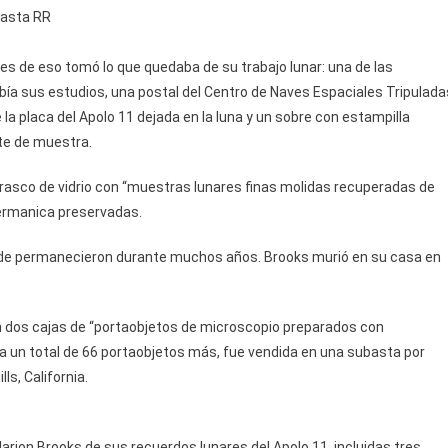
basta RR
tes de eso tomó lo que quedaba de su trabajo lunar: una de las
ribía sus estudios, una postal del Centro de Naves Espaciales Tripulada
la placa del Apolo 11 dejada en la luna y un sobre con estampilla
rte de muestra.
 frasco de vidrio con “muestras lunares finas molidas recuperadas de
germanica preservadas.
nde permanecieron durante muchos años. Brooks murió en su casa en
on dos cajas de “portaobjetos de microscopio preparados con
a un total de 66 portaobjetos más, fue vendida en una subasta por
ls, California.
rion Brooks de sus recuerdos lunares del Apolo 11, incluidas tres