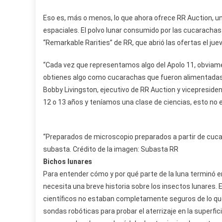
Eso es, más o menos, lo que ahora ofrece RR Auction, 
espaciales. El polvo lunar consumido por las cucarach
“Remarkable Rarities” de RR, que abrió las ofertas el jue
“Cada vez que representamos algo del Apolo 11, obviam
obtienes algo como cucarachas que fueron alimentadas c
Bobby Livingston, ejecutivo de RR Auction y vicepresiden
12 o 13 años y teníamos una clase de ciencias, esto no e
“Preparados de microscopio preparados a partir de cucar
subasta. Crédito de la imagen: Subasta RR
Bichos lunares
Para entender cómo y por qué parte de la luna terminó e
necesita una breve historia sobre los insectos lunares. En
científicos no estaban completamente seguros de lo que
sondas robóticas para probar el aterrizaje en la superfi