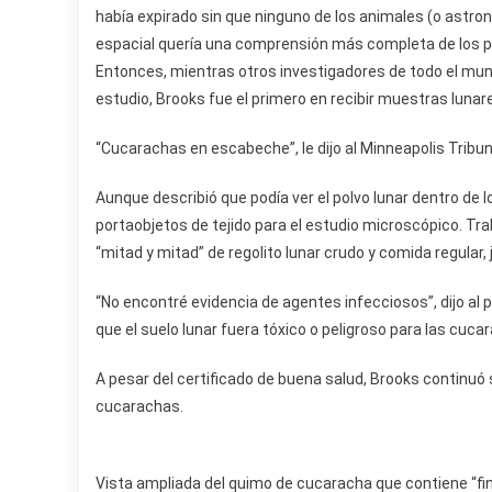
había expirado sin que ninguno de los animales (o astron
espacial quería una comprensión más completa de los po
Entonces, mientras otros investigadores de todo el mund
estudio, Brooks fue el primero en recibir muestras lun
“Cucarachas en escabeche”, le dijo al Minneapolis Tribu
Aunque describió que podía ver el polvo lunar dentro de l
portaobjetos de tejido para el estudio microscópico. T
“mitad y mitad” de regolito lunar crudo y comida regular, j
“No encontré evidencia de agentes infecciosos”, dijo a
que el suelo lunar fuera tóxico o peligroso para las cuca
A pesar del certificado de buena salud, Brooks continuó
cucarachas.
Vista ampliada del quimo de cucaracha que contiene “fi