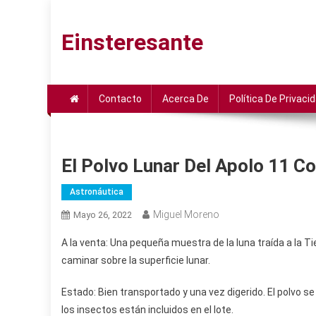
Saltar
al
Einsteresante
contenido
Contacto
Acerca De
Política De Privaci
El Polvo Lunar Del Apolo 11 
Astronáutica
Miguel Moreno
Mayo 26, 2022
A la venta: Una pequeña muestra de la luna traída a la T
caminar sobre la superficie lunar.
Estado: Bien transportado y una vez digerido. El polvo
los insectos están incluidos en el lote.