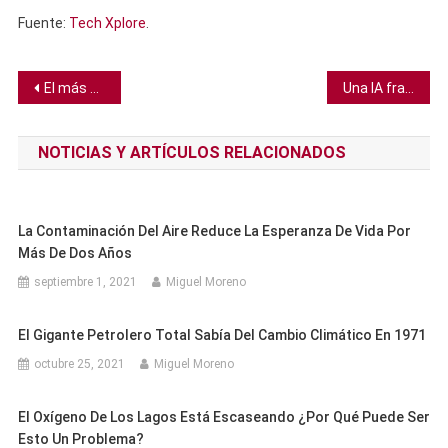
Fuente:
Tech Xplore
.
Navegación
El más antiguo dinosaurio africano es desenterrado en Zimbabue
Una IA francesa puede hacer que los dueños de piscinas dejen de evadir impuestos
de
NOTICIAS Y ARTÍCULOS RELACIONADOS
entradas
La Contaminación Del Aire Reduce La Esperanza De Vida Por
Más De Dos Años
septiembre 1, 2021
Miguel Moreno
El Gigante Petrolero Total Sabía Del Cambio Climático En 1971
octubre 25, 2021
Miguel Moreno
El Oxígeno De Los Lagos Está Escaseando ¿Por Qué Puede Ser
Esto Un Problema?