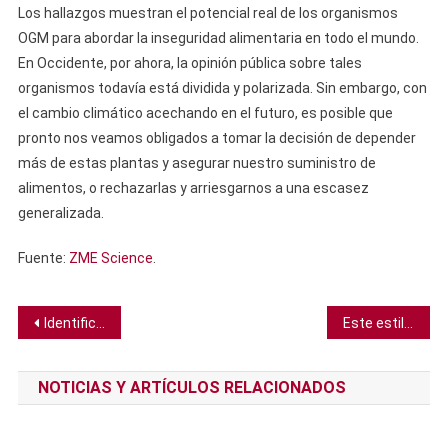
Los hallazgos muestran el potencial real de los organismos
OGM para abordar la inseguridad alimentaria en todo el mundo.
En Occidente, por ahora, la opinión pública sobre tales
organismos todavía está dividida y polarizada. Sin embargo, con
el cambio climático acechando en el futuro, es posible que
pronto nos veamos obligados a tomar la decisión de depender
más de estas plantas y asegurar nuestro suministro de
alimentos, o rechazarlas y arriesgarnos a una escasez
generalizada.
Fuente:
ZME Science
.
Navegación
Identifican enfermedad mitocondrial en gemelos idénticos
Este estilo de crianza específico parece hacer a los perros más seguros y resilientes
de
NOTICIAS Y ARTÍCULOS RELACIONADOS
entradas