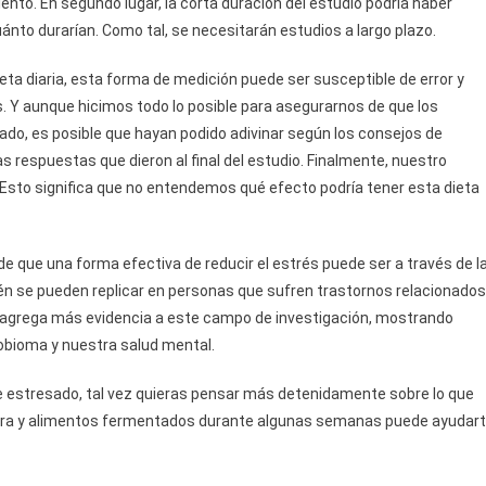
nto. En segundo lugar, la corta duración del estudio podría haber
ánto durarían. Como tal, se necesitarán estudios a largo plazo.
dieta diaria, esta forma de medición puede ser susceptible de error y
. Y aunque hicimos todo lo posible para asegurarnos de que los
nado, es posible que hayan podido adivinar según los consejos de
as respuestas que dieron al final del estudio. Finalmente, nuestro
Esto significa que no entendemos qué efecto podría tener esta dieta
e que una forma efectiva de reducir el estrés puede ser a través de l
ién se pueden replicar en personas que sufren trastornos relacionados
n agrega más evidencia a este campo de investigación, mostrando
robioma y nuestra salud mental.
e estresado, tal vez quieras pensar más detenidamente sobre lo que
 fibra y alimentos fermentados durante algunas semanas puede ayudar