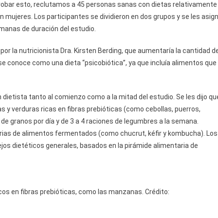
probar esto, reclutamos a 45 personas sanas con dietas relativamente
an mujeres. Los participantes se dividieron en dos grupos y se les asig
emanas de duración del estudio.
por la nutricionista Dra. Kirsten Berding, que aumentaría la cantidad d
e conoce como una dieta “psicobiótica”, ya que incluía alimentos que
 dietista tanto al comienzo como a la mitad del estudio. Se les dijo qu
tas y verduras ricas en fibras prebióticas (como cebollas, puerros,
 de granos por día y de 3 a 4 raciones de legumbres a la semana.
iarias de alimentos fermentados (como chucrut, kéfir y kombucha). Los
ejos dietéticos generales, basados ​​en la pirámide alimentaria de
icos en fibras prebióticas, como las manzanas. Crédito: