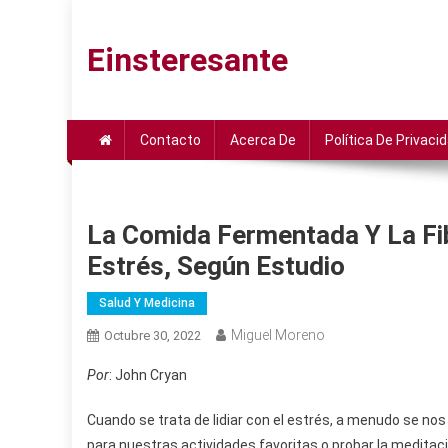
Saltar
al
Einsteresante
contenido
Contacto
Acerca De
Política De Privaci
La Comida Fermentada Y La Fi
Estrés, Según Estudio
Salud Y Medicina
Miguel Moreno
Octubre 30, 2022
Por
: John Cryan
Cuando se trata de lidiar con el estrés, a menudo se no
para nuestras actividades favoritas o probar la meditac