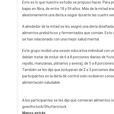
Esto es lo que nuestro estudio se propuso hacer. Para 
bajas en fibra, de entre 18 y 59 años. Más de la mitad er
aleatoriamente una dieta a seguir durante las cuatro s
A alrededor de la mitad se les asignó una dieta diseñada 
alimentos prebióticos y fermentados que comían. Esto s
se han relacionado con una mejor salud mental.
Este grupo recibió una sesión educativa individual con un
debían tratar de incluir de 6 a 8 porciones diarias de fru
repollo, manzanas, plátanos y avena), de 5 a 8 porciones
También se les dijo que incluyeran de 2 a 3 porciones d
participantes en la dieta de control solo recibieron cons
alimentación saludable.
A los participantes se les dijo que comieran alimentos r
gowithstock/Shutterstock
Menos estrés