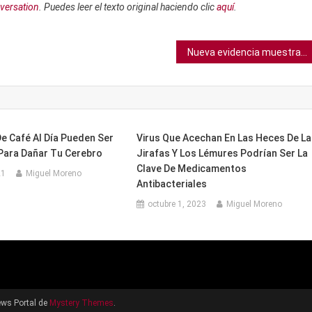
versation
. Puedes leer el texto original haciendo clic
aquí
.
Nueva evidencia muestra que Marte albergó un masivo y antiguo océano
e Café Al Día Pueden Ser
Virus Que Acechan En Las Heces De L
 Para Dañar Tu Cerebro
Jirafas Y Los Lémures Podrían Ser La
Clave De Medicamentos
21
Miguel Moreno
Antibacteriales
octubre 1, 2023
Miguel Moreno
ws Portal de
Mystery Themes
.