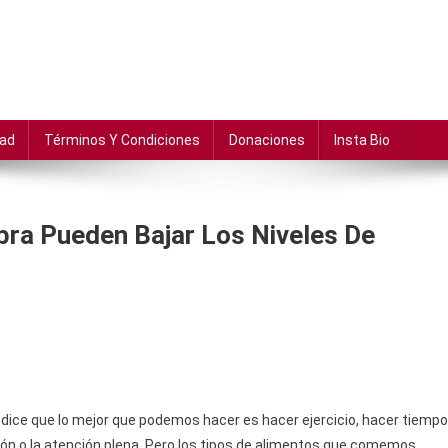
dad
Términos Y Condiciones
Donaciones
Insta Bio
bra Pueden Bajar Los Niveles De
s dice que lo mejor que podemos hacer es hacer ejercicio, hacer tiempo
ión o la atención plena. Pero los tipos de alimentos que comemos