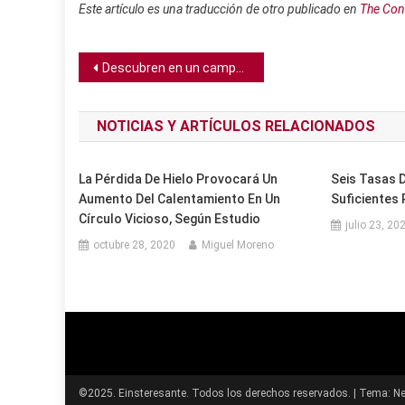
Este artículo es una traducción de otro publicado en
The Con
Navegación
Descubren en un campo de remolacha checo cinturón de la Edad de Bronce con diseños “cosmológicos”
de
NOTICIAS Y ARTÍCULOS RELACIONADOS
entradas
La Pérdida De Hielo Provocará Un
Seis Tasas D
Aumento Del Calentamiento En Un
Suficientes
Círculo Vicioso, Según Estudio
julio 23, 20
octubre 28, 2020
Miguel Moreno
©2025. Einsteresante. Todos los derechos reservados.
|
Tema: Ne