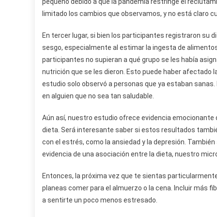
pequeño debido a que la pandemia restringe el reclutamie
limitado los cambios que observamos, y no está claro cu
En tercer lugar, si bien los participantes registraron su 
sesgo, especialmente al estimar la ingesta de alimentos
participantes no supieran a qué grupo se les había asig
nutrición que se les dieron. Esto puede haber afectado l
estudio solo observó a personas que ya estaban sanas. 
en alguien que no sea tan saludable.
Aún así, nuestro estudio ofrece evidencia emocionante d
dieta. Será interesante saber si estos resultados tamb
con el estrés, como la ansiedad y la depresión. Tambié
evidencia de una asociación entre la dieta, nuestro mic
Entonces, la próxima vez que te sientas particularment
planeas comer para el almuerzo o la cena. Incluir más
a sentirte un poco menos estresado.