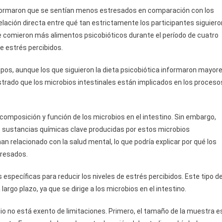
nformaron que se sentían menos estresados ​​en comparación con los
elación directa entre qué tan estrictamente los participantes siguiero
que comieron más alimentos psicobióticos durante el período de cuatro
e estrés percibidos.
pos, aunque los que siguieron la dieta psicobiótica informaron mayor
rado que los microbios intestinales están implicados en los proceso
 composición y función de los microbios en el intestino. Sin embargo,
as sustancias químicas clave producidas por estos microbios
n relacionado con la salud mental, lo que podría explicar por qué los
tresados.
specíficas para reducir los niveles de estrés percibidos. Este tipo d
argo plazo, ya que se dirige a los microbios en el intestino.
io no está exento de limitaciones. Primero, el tamaño de la muestra e