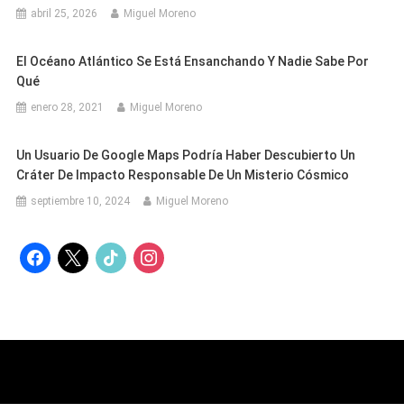
abril 25, 2026
Miguel Moreno
El Océano Atlántico Se Está Ensanchando Y Nadie Sabe Por
Qué
enero 28, 2021
Miguel Moreno
Un Usuario De Google Maps Podría Haber Descubierto Un
Cráter De Impacto Responsable De Un Misterio Cósmico
septiembre 10, 2024
Miguel Moreno
facebook
x
tiktok
instagram