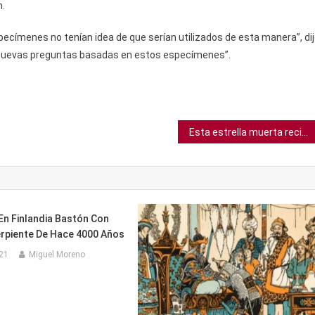
n.
pecímenes no tenían idea de que serían utilizados de esta manera”, di
r nuevas preguntas basadas en estos especímenes”.
Esta estrella muerta recién encontrada podría tener una superficie sólida
En Finlandia Bastón Con
rpiente De Hace 4000 Años
021
Miguel Moreno