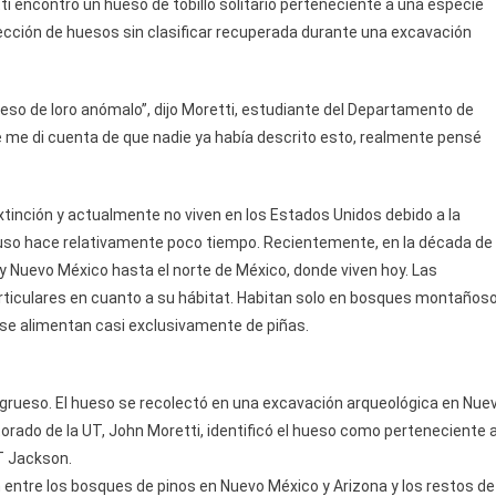
 encontró un hueso de tobillo solitario perteneciente a una especie
ección de huesos sin clasificar recuperada durante una excavación
ueso de loro anómalo”, dijo Moretti, estudiante del Departamento de
e me di cuenta de que nadie ya había descrito esto, realmente pensé
xtinción y actualmente no viven en los Estados Unidos debido a la
ncluso hace relativamente poco tiempo. Recientemente, en la década de
 y Nuevo México hasta el norte de México, donde viven hoy. Las
articulares en cuanto a su hábitat. Habitan solo en bosques montaños
se alimentan casi exclusivamente de piñas.
co grueso. El hueso se recolectó en una excavación arqueológica en Nue
orado de la UT, John Moretti, identificó el hueso como perteneciente 
T Jackson.
n entre los bosques de pinos en Nuevo México y Arizona y los restos de