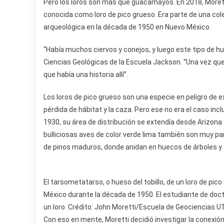
Pero los loros son más que guacamayos. En 2018, Moretti
conocida como loro de pico grueso. Era parte de una col
arqueológica en la década de 1950 en Nuevo México.
“Había muchos ciervos y conejos, y luego este tipo de h
Ciencias Geológicas de la Escuela Jackson. “Una vez qu
que había una historia allí”.
Los loros de pico grueso son una especie en peligro de e
pérdida de hábitat y la caza. Pero ese no era el caso i
1930, su área de distribución se extendía desde Arizona
bulliciosas aves de color verde lima también son muy p
de pinos maduros, donde anidan en huecos de árboles y 
El tarsometatarso, o hueso del tobillo, de un loro de pi
México durante la década de 1950. El estudiante de doct
un loro. Crédito: John Moretti/Escuela de Geociencias U
Con eso en mente, Moretti decidió investigar la conexió