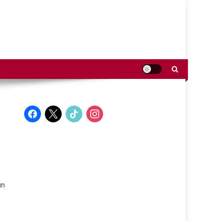
facebook
x
tiktok
instagram
un