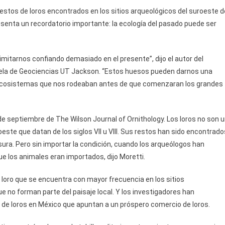
restos de loros encontrados en los sitios arqueológicos del suroeste d
senta un recordatorio importante: la ecología del pasado puede ser
mitarnos confiando demasiado en el presente”, dijo el autor del
cuela de Geociencias UT Jackson. “Estos huesos pueden darnos una
os ecosistemas que nos rodeaban antes de que comenzaran los grandes
de septiembre de The Wilson Journal of Ornithology. Los loros no son 
este que datan de los siglos VII u VIII. Sus restos han sido encontrado
a. Pero sin importar la condición, cuando los arqueólogos han
e los animales eran importados, dijo Moretti.
loro que se encuentra con mayor frecuencia en los sitios
que no forman parte del paisaje local. Y los investigadores han
a de loros en México que apuntan a un próspero comercio de loros.