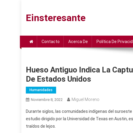
Saltar
al
Einsteresante
contenido
Contacto
Acerca De
Política De Privaci
Hueso Antiguo Indica La Captu
De Estados Unidos
Humanidades
Miguel Moreno
Noviembre 8, 2022
Durante siglos, las comunidades indígenas del suroeste
estudio dirigido por la Universidad de Texas en Austin, 
traídos de lejos.