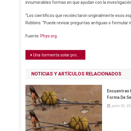
innumerables formas en que ayudan con la investigació
“Los científicos que recolectaron originalmente esos es
Robbins. “Puede revisar preguntas antiguas o formula
Fuente:
Phys.org
.
Navegación
Una tormenta solar provoca extrañas auroras rosas
de
NOTICIAS Y ARTÍCULOS RELACIONADOS
entradas
Encuentran 
Forma De Se
junio 30, 2