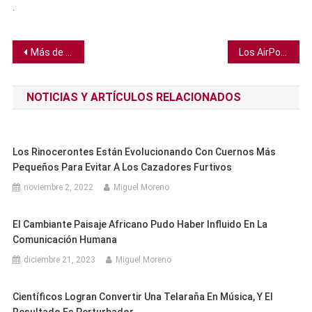
.
Navegación
Más de mil millones de jóvenes podrían perder su oído a causa de los audífonos y conciertos ruidosos
Los AirPods pueden funcionar tan bien como un costoso audífono para sordos
de
NOTICIAS Y ARTÍCULOS RELACIONADOS
entradas
Los Rinocerontes Están Evolucionando Con Cuernos Más
Pequeños Para Evitar A Los Cazadores Furtivos
noviembre 2, 2022
Miguel Moreno
El Cambiante Paisaje Africano Pudo Haber Influido En La
Comunicación Humana
diciembre 21, 2023
Miguel Moreno
Científicos Logran Convertir Una Telaraña En Música, Y El