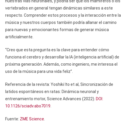
nuestras vías neuronales, y podría ser que los mamíferos o los
vertebrados en general tengan dinámicas similares a este
respecto. Comprender estos procesos y la interacción entre la
música y nuestros cuerpos también podría allanar el camino
para nuevas y emocionantes formas de generar música
artificialmente.
“Creo que esta pregunta es la clave para entender cómo
funciona el cerebro y desarrollar la IA (inteligencia artificial) de
próxima generación. Además, como ingeniero, me interesa el
uso de la música para una vida feliz”.
Referencia de la revista: Yoshiki Ito et al, Sincronización de
latidos espontáneos en ratas: Dinámica neuronal y
entrenamiento motor, Science Advances (2022).
DOI:
10.1126/sciadv.abo7019
.
Fuente:
ZME Science
.