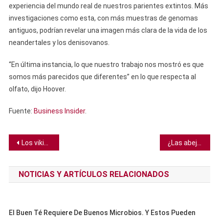
experiencia del mundo real de nuestros parientes extintos. Más
investigaciones como esta, con más muestras de genomas
antiguos, podrían revelar una imagen más clara de la vida de los
neandertales y los denisovanos.
“En última instancia, lo que nuestro trabajo nos mostró es que
somos más parecidos que diferentes” en lo que respecta al
olfato, dijo Hoover.
Fuente:
Business Insider
.
Navegación
Los vikingos llegaron a Inglaterra con sus fieles perros y caballos de guerra
¿Las abejas tienen rodillas?
de
NOTICIAS Y ARTÍCULOS RELACIONADOS
entradas
El Buen Té Requiere De Buenos Microbios. Y Estos Pueden