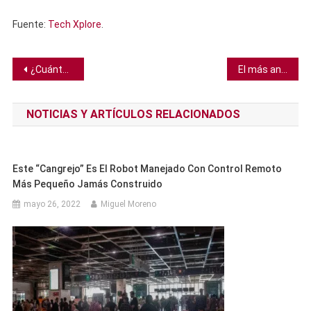
Fuente:
Tech Xplore
.
Navegación
¿Cuánto tiempo puedes durar sin dormir?
El más antiguo ictiosaurio conocido es descubierto en una isla remota
de
NOTICIAS Y ARTÍCULOS RELACIONADOS
entradas
Este “cangrejo” Es El Robot Manejado Con Control Remoto
Más Pequeño Jamás Construido
mayo 26, 2022
Miguel Moreno