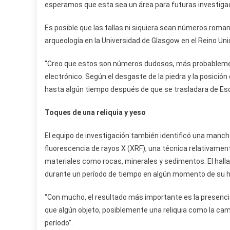
esperamos que esta sea un área para futuras investiga
Es posible que las tallas ni siquiera sean números roman
arqueología en la Universidad de Glasgow en el Reino Unid
“Creo que estos son números dudosos, más probablement
electrónico. Según el desgaste de la piedra y la posici
hasta algún tiempo después de que se trasladara de Esco
Toques de una reliquia y yeso
El equipo de investigación también identificó una mancha
fluorescencia de rayos X (XRF), una técnica relativame
materiales como rocas, minerales y sedimentos. El halla
durante un período de tiempo en algún momento de su hi
“Con mucho, el resultado más importante es la presencia
que algún objeto, posiblemente una reliquia como la cam
período”.