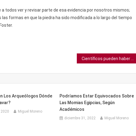
te a todos ver y revisar parte de esa evidencia por nosotros mismos;
as formas en que la piedra ha sido modificada a lo largo del tiempo
Foster.
Científicos pueden haber resuelto el misterio del tamaño de los Andes
n Los Arqueólogos Dónde
Podríamos Estar Equivocados Sobre
avar?
Las Momias Egipcias, Según
Académicos
, 2020
Miguel Moreno
diciembre 31, 2022
Miguel Moreno