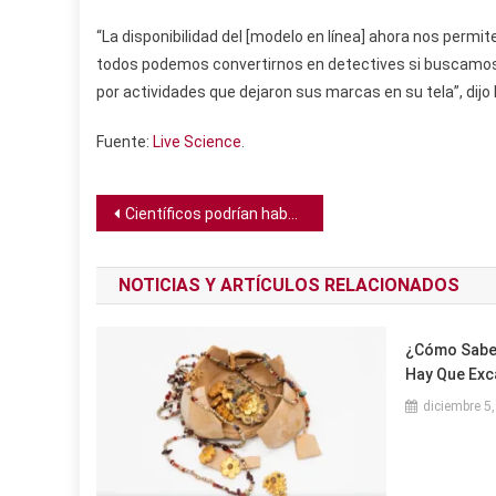
“La disponibilidad del [modelo en línea] ahora nos permi
todos podemos convertirnos en detectives si buscamos l
por actividades que dejaron sus marcas en su tela”, dijo 
Fuente:
Live Science
.
Navegación
Científicos podrían haber descubierto la causa de las canas y quizás cómo detenerla
de
NOTICIAS Y ARTÍCULOS RELACIONADOS
entradas
¿Cómo Sabe
Hay Que Exc
diciembre 5