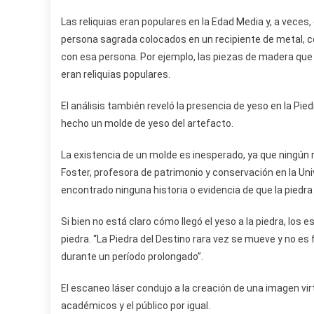
Las reliquias eran populares en la Edad Media y, a veces
persona sagrada colocados en un recipiente de metal, c
con esa persona. Por ejemplo, las piezas de madera que
eran reliquias populares.
El análisis también reveló la presencia de yeso en la Pi
hecho un molde de yeso del artefacto.
La existencia de un molde es inesperado, ya que ningún r
Foster, profesora de patrimonio y conservación en la Univ
encontrado ninguna historia o evidencia de que la piedra
Si bien no está claro cómo llegó el yeso a la piedra, los 
piedra. “La Piedra del Destino rara vez se mueve y no es f
durante un período prolongado”.
El escaneo láser condujo a la creación de una imagen virt
académicos y el público por igual.