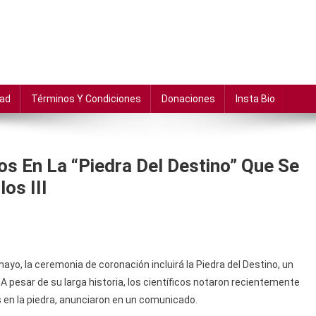
dad
Términos Y Condiciones
Donaciones
Insta Bio
s En La “Piedra Del Destino” Que Se
os III
mayo, la ceremonia de coronación incluirá la Piedra del Destino, un
A pesar de su larga historia, los científicos notaron recientemente
en la piedra, anunciaron en un comunicado.