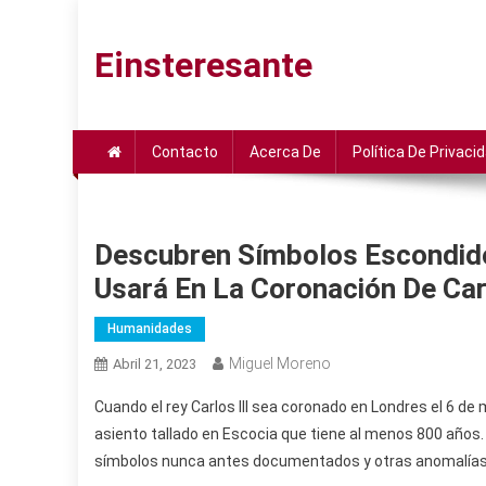
Saltar
al
Einsteresante
contenido
Contacto
Acerca De
Política De Privaci
Descubren Símbolos Escondido
Usará En La Coronación De Carl
Humanidades
Miguel Moreno
Abril 21, 2023
Cuando el rey Carlos III sea coronado en Londres el 6 de 
asiento tallado en Escocia que tiene al menos 800 años. 
símbolos nunca antes documentados y otras anomalías 