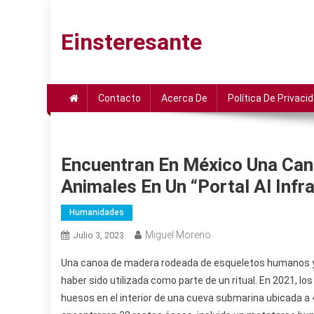
Saltar
al
Einsteresante
contenido
Contacto
Acerca De
Política De Privaci
Encuentran En México Una Ca
Animales En Un “portal Al Inf
Humanidades
Miguel Moreno
Julio 3, 2023
Una canoa de madera rodeada de esqueletos humanos y 
haber sido utilizada como parte de un ritual. En 2021, l
huesos en el interior de una cueva submarina ubicada a 4