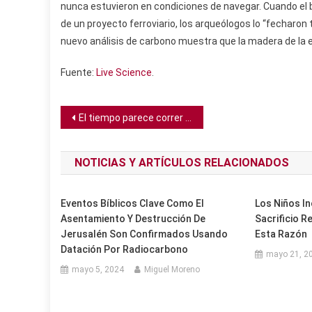
nunca estuvieron en condiciones de navegar. Cuando el 
de un proyecto ferroviario, los arqueólogos lo “fecharon
nuevo análisis de carbono muestra que la madera de la 
Fuente:
Live Science
.
Navegación
El tiempo parece correr 5 veces más lento en el universo temprano
de
NOTICIAS Y ARTÍCULOS RELACIONADOS
entradas
Eventos Bíblicos Clave Como El
Los Niños In
Asentamiento Y Destrucción De
Sacrificio R
Jerusalén Son Confirmados Usando
Esta Razón
Datación Por Radiocarbono
mayo 21, 2
mayo 5, 2024
Miguel Moreno