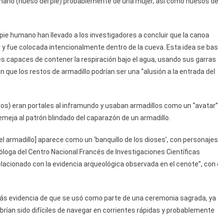
mano (hueso del pie) probablemente de una mujer, así como huesos d
pie humano han llevado a los investigadores a concluir que la canoa
l y fue colocada intencionalmente dentro de la cueva. Esta idea se ba
s capaces de contener la respiración bajo el agua, usando sus garras
 que los restos de armadillo podrían ser una “alusión a la entrada del
os) eran portales al inframundo y usaban armadillos como un “avatar”
emeja al patrón blindado del caparazón de un armadillo.
 armadillo] aparece como un ‘banquillo de los dioses’, con personajes
eóloga del Centro Nacional Francés de Investigaciones Científicas
lacionado con la evidencia arqueológica observada en el cenote”, con 
más evidencia de que se usó como parte de una ceremonia sagrada, ya
rían sido difíciles de navegar en corrientes rápidas y probablemente