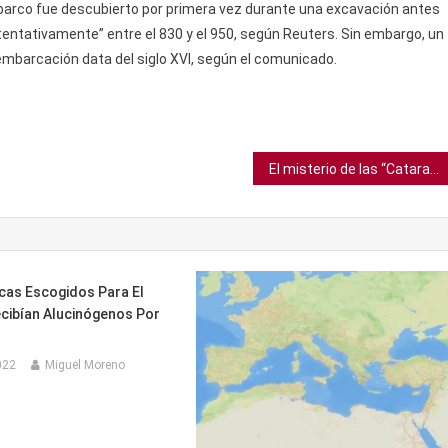
barco fue descubierto por primera vez durante una excavación antes
 tentativamente” entre el 830 y el 950, según Reuters. Sin embargo, un
embarcación data del siglo XVI, según el comunicado.
El misterio de las “Cataratas de Sangre” en la Antártida es al fin resuelto
cas Escogidos Para El
ecibían Alucinógenos Por
022
Miguel Moreno