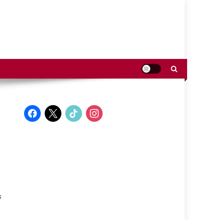
facebook
x
tiktok
instagram
s