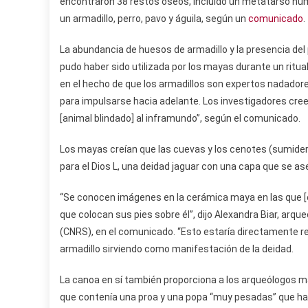
encontraron 38 restos óseos, incluido un metatarso hu
un armadillo, perro, pavo y águila, según un
comunicado
.
La abundancia de huesos de armadillo y la presencia del 
pudo haber sido utilizada por los mayas durante un ritua
en el hecho de que los armadillos son expertos nadadore
para impulsarse hacia adelante. Los investigadores creen
[animal blindado] al inframundo”, según el comunicado.
Los mayas creían que las cuevas y los cenotes (sumider
para el Dios L, una deidad jaguar con una capa que se as
“Se conocen imágenes en la cerámica maya en las que [el
que colocan sus pies sobre él”, dijo Alexandra Biar, arqu
(CNRS), en el comunicado. “Esto estaría directamente re
armadillo sirviendo como manifestación de la deidad.
La canoa en sí también proporciona a los arqueólogos 
que contenía una proa y una popa “muy pesadas” que hab