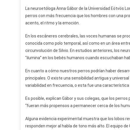
La neuroetóloga Anna Gábor de la Universidad Eötvös Lo
perros con más frecuencia que los hombres con una pros
acento, el ritmo y la emoción.
En los escáneres cerebrales, las voces humanas se proce
conocida como polo temporal, así como en un área entre e
circunvolución de Silvio. En estudios anteriores, los neu
“ilumina” en los bebés humanos cuando escuchaban habl
En cuanto a cómo nuestros perros podrían haber desarro
principales. O existe una sensibilidad antigua y univers
variabilidad en frecuencia, o esta fue una característic
Es posible, explican Gábor y sus colegas, que los perros
“fueran más propensos a permanecer cerca de los human
Alguna evidencia experimental muestra que los lobos re
responden mejor al habla de tono más alto. El equipo de 