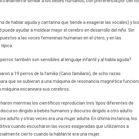
xtrañamente similar a los bebés humanos, con preferencia por cierto
a de hablar aguda y cantarina que tiende a exagerar las vocales) y los
puede ayudar a moldear mejor el cerebro en desarrollo del niño. Sin
xpuestos a las voces femeninas humanas en el útero, y en las
típica.
erros también son sensibles al lenguaje infantil y al habla aguda?
aron a 19 perros de la familia (
Canis familiaris
), de ocho razas
 para que se subieran a una máquina de resonancia magnética funcion
la máquina escaneara sus cerebros.
aron mientras los científicos reproducían tres tipos diferentes de
discurso dirigido a bebés humanos y discurso dirigido a otro adulto
e adulto y otras veces era una mujer adulta. En última instancia, los
ditiva cuando escucharon las voces exageradas que utilizamos a
ialmente cierto cuando la hablante era una mujer.