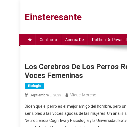
Saltar
al
Einsteresante
contenido
Contacto
Acerca De
Política De Privaci
Los Cerebros De Los Perros R
Voces Femeninas
Biología
Miguel Moreno
Septiembre 3, 2023
Dicen que el perro es el mejor amigo del hombre, pero 
sensibles a las voces agudas de las mujeres. Un análisis
Neurociencia Cognitiva y Psicología y la Universidad Eö