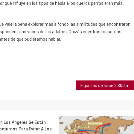
r que influye en los tipos de habla a los que los perros eran más
ue vale la pena explorar más a fondo las similitudes que encontraron
esponden a las voces de los adultos. Quizás nuestras mascotas
antes de que pudiéramos hablar.
Figurillas de hace 2.800 años desenterradas en templo griego podrían ser ofrendas a Poseidón
n Los Ángeles Se Están
octurnos Para Evitar A Los