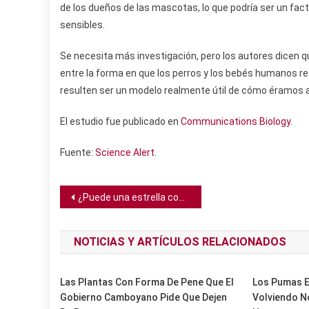
de los dueños de las mascotas, lo que podría ser un facto
sensibles.
Se necesita más investigación, pero los autores dicen q
entre la forma en que los perros y los bebés humanos r
resulten ser un modelo realmente útil de cómo éramos 
El estudio fue publicado en
Communications Biology
.
Fuente:
Science Alert
.
Navegación
¿Puede una estrella convertirse en planeta?
de
NOTICIAS Y ARTÍCULOS RELACIONADOS
entradas
Las Plantas Con Forma De Pene Que El
Los Pumas E
Gobierno Camboyano Pide Que Dejen
Volviendo N