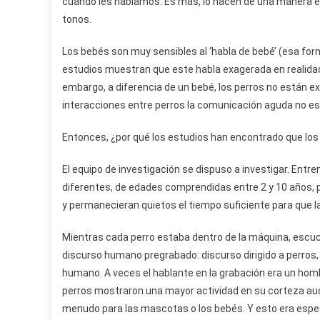
cuando les hablamos. Es más, lo hacen de una manera e
tonos.
Los bebés son muy sensibles al ‘habla de bebé’ (esa form
estudios muestran que este habla exagerada en realidad 
embargo, a diferencia de un bebé, los perros no están e
interacciones entre perros la comunicación aguda no es 
Entonces, ¿por qué los estudios han encontrado que los p
El equipo de investigación se dispuso a investigar. Entren
diferentes, de edades comprendidas entre 2 y 10 años,
y permanecieran quietos el tiempo suficiente para que 
Mientras cada perro estaba dentro de la máquina, escuch
discurso humano pregrabado: discurso dirigido a perros, 
humano. A veces el hablante en la grabación era un hombr
perros mostraron una mayor actividad en su corteza au
menudo para las mascotas o los bebés. Y esto era espec