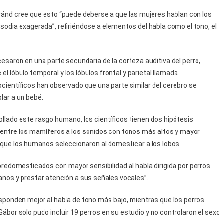
ránd cree que esto “puede deberse a que las mujeres hablan con los
odia exagerada”, refiriéndose a elementos del habla como el tono, el
saron en una parte secundaria de la corteza auditiva del perro,
l lóbulo temporal y los lóbulos frontal y parietal llamada
rocientíficos han observado que una parte similar del cerebro se
ar a un bebé.
llado este rasgo humano, los científicos tienen dos hipótesis
al entre los mamíferos a los sonidos con tonos más altos y mayor
a que los humanos seleccionaron al domesticar a los lobos.
 predomesticados con mayor sensibilidad al habla dirigida por perros
os y prestar atención a sus señales vocales”.
sponden mejor al habla de tono más bajo, mientras que los perros
Gábor solo pudo incluir 19 perros en su estudio y no controlaron el sex