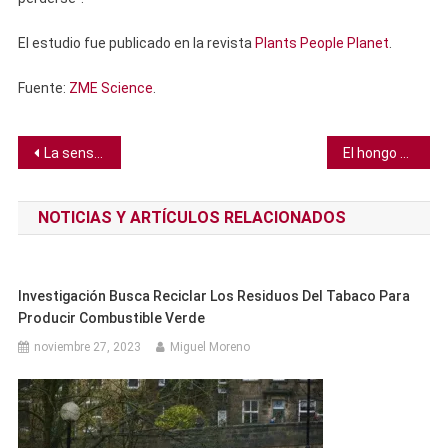
El estudio fue publicado en la revista
Plants People Planet
.
Fuente:
ZME Science
.
Navegación
La sensibilidad del cerebro a la insulina puede ser modulada por el ciclo menstrual
El hongo de una planta infecta a un humano en el primer caso de su tipo
de
NOTICIAS Y ARTÍCULOS RELACIONADOS
entradas
Investigación Busca Reciclar Los Residuos Del Tabaco Para
Producir Combustible Verde
noviembre 27, 2023
Miguel Moreno