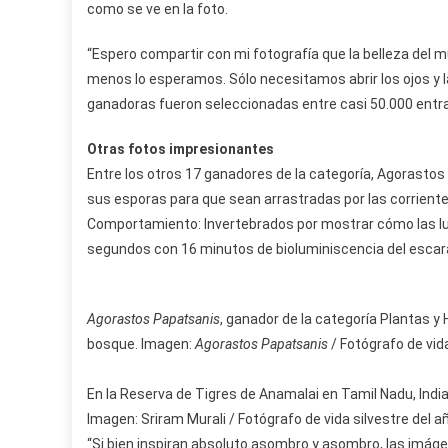
como se ve en la foto.
“Espero compartir con mi fotografía que la belleza del m
menos lo esperamos. Sólo necesitamos abrir los ojos y l
ganadoras fueron seleccionadas entre casi 50.000 entr
Otras fotos impresionantes
Entre los otros 17 ganadores de la categoría, Agorasto
sus esporas para que sean arrastradas por las corrientes
Comportamiento: Invertebrados por mostrar cómo las l
segundos con 16 minutos de bioluminiscencia del escar
Agorastos Papatsanis
, ganador de la categoría Plantas y
bosque. Imagen:
Agorastos Papatsanis
/ Fotógrafo de vida
En la Reserva de Tigres de Anamalai en Tamil Nadu, India
Imagen: Sriram Murali / Fotógrafo de vida silvestre del a
“Si bien inspiran absoluto asombro y asombro, las imá