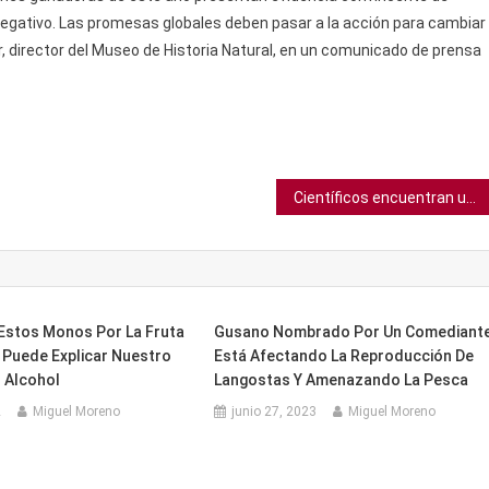
negativo. Las promesas globales deben pasar a la acción para cambiar
urr, director del Museo de Historia Natural, en un comunicado de prensa
Científicos encuentran un medicamento que alivia la somnolencia diurna y no es cafeína
 Estos Monos Por La Fruta
Gusano Nombrado Por Un Comediant
Puede Explicar Nuestro
Está Afectando La Reproducción De
 Alcohol
Langostas Y Amenazando La Pesca
2
Miguel Moreno
junio 27, 2023
Miguel Moreno