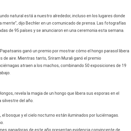
undo natural está a nuestro alrededor, incluso en los lugares donde
a mente”, dijo Bechler en un comunicado de prensa. Las fotografías
adas de 95 países y se anunciaron en una ceremonia esta semana.
s Papatsanis ganó un premio por mostrar cómo el hongo parasol libera
 de aire. Mientras tanto, Sriram Murali ganó el premio
uciérnagas atraen a los machos, combinando 50 exposiciones de 19
abajo.
 Hongos, revela la magia de un hongo que libera sus esporas en el
 silvestre del año.
, el bosque y el cielo nocturno están iluminados por luciérnagas.
ño.
genes ganadoras de este año presentan evidencia convincente de