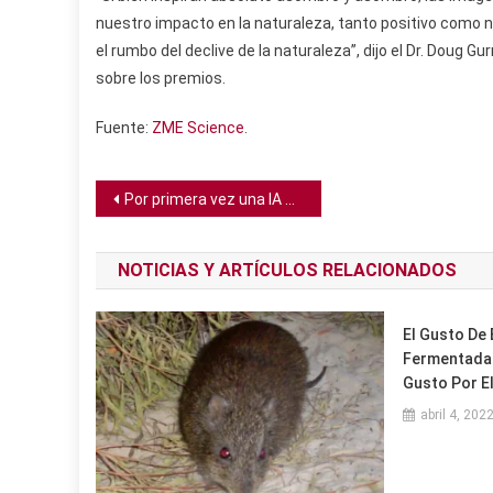
nuestro impacto en la naturaleza, tanto positivo como 
el rumbo del declive de la naturaleza”, dijo el Dr. Doug G
sobre los premios.
Fuente:
ZME Science
.
Navegación
Por primera vez una IA detecta, confirma y clasifica una supernova
de
NOTICIAS Y ARTÍCULOS RELACIONADOS
entradas
El Gusto De
Fermentada 
Gusto Por El
abril 4, 202