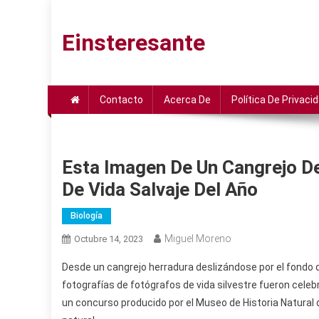
Saltar
al
Einsteresante
contenido
Contacto
Acerca De
Política De Privaci
Esta Imagen De Un Cangrejo D
De Vida Salvaje Del Año
Biología
Miguel Moreno
Octubre 14, 2023
Desde un cangrejo herradura deslizándose por el fondo
fotografías de fotógrafos de vida silvestre fueron celeb
un concurso producido por el Museo de Historia Natural 