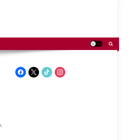
facebook
x
tiktok
instagram
,