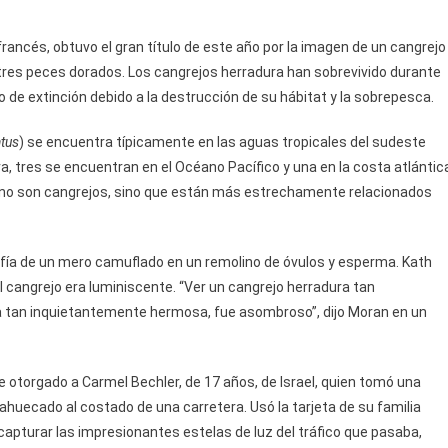
rancés, obtuvo el gran título de este año por la imagen de un cangrejo
 tres peces dorados. Los cangrejos herradura han sobrevivido durante
 de extinción debido a la destrucción de su hábitat y la sobrepesca.
atus
) se encuentra típicamente en las aguas tropicales del sudeste
a, tres se encuentran en el Océano Pacífico y una en la costa atlántic
d no son cangrejos, sino que están más estrechamente relacionados
afía de un mero camuflado en un remolino de óvulos y esperma. Kath
el cangrejo era luminiscente. “Ver un cangrejo herradura tan
a tan inquietantemente hermosa, fue asombroso”, dijo Moran en un
ue otorgado a Carmel Bechler, de 17 años, de Israel, quien tomó una
 ahuecado al costado de una carretera. Usó la tarjeta de su familia
apturar las impresionantes estelas de luz del tráfico que pasaba,