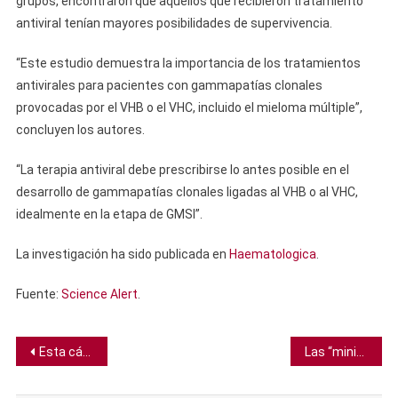
grupos, encontraron que aquellos que recibieron tratamiento
antiviral tenían mayores posibilidades de supervivencia.
“Este estudio demuestra la importancia de los tratamientos
antivirales para pacientes con gammapatías clonales
provocadas por el VHB o el VHC, incluido el mieloma múltiple”,
concluyen los autores.
“La terapia antiviral debe prescribirse lo antes posible en el
desarrollo de gammapatías clonales ligadas al VHB o al VHC,
idealmente en la etapa de GMSI”.
La investigación ha sido publicada en
Haematologica
.
Fuente:
Science Alert
.
Navegación
Esta cámara revolucionaria ve el mundo a través de los ojos de animal, desde aves hasta abejas
Las “miniplacentas” podrían revelar la raíz de desordenes del embarazo como la preeclampsia
de