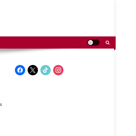
facebook
x
tiktok
instagram
os