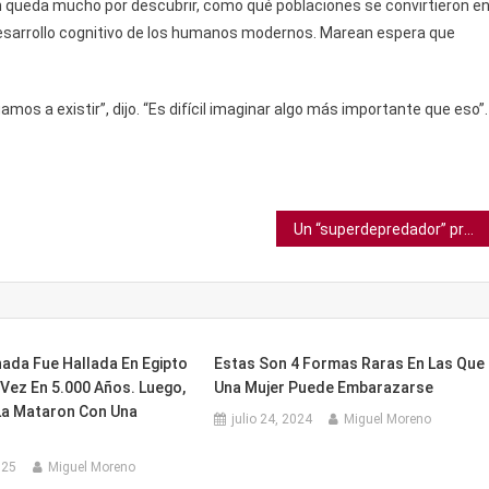
n queda mucho por descubrir, como qué poblaciones se convirtieron e
desarrollo cognitivo de los humanos modernos. Marean espera que
mos a existir”, dijo. “Es difícil imaginar algo más importante que eso”.
Un “superdepredador” provoca más miedo en los marsupiales que cualquier otro
ada Fue Hallada En Egipto
Estas Son 4 Formas Raras En Las Que
Vez En 5.000 Años. Luego,
Una Mujer Puede Embarazarse
a Mataron Con Una
julio 24, 2024
Miguel Moreno
025
Miguel Moreno