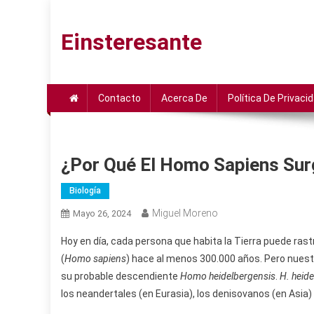
Saltar
al
Einsteresante
contenido
Contacto
Acerca De
Política De Privaci
¿Por Qué El Homo Sapiens Surg
Biología
Miguel Moreno
Mayo 26, 2024
Hoy en día, cada persona que habita la Tierra puede ra
(
Homo sapiens
) hace al menos 300.000 años. Pero nue
su probable descendiente
Homo heidelbergensis
.
H. heid
los neandertales (en Eurasia), los denisovanos (en Asia