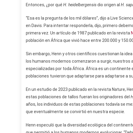
Entonces, ¿por qué
H. heidelbergensis
dio origen al
H. sap
“Esa es la pregunta de los mil dólares”, dijo a Live Scie
en Davis. Para intentar responderla, dijo, primero debem
primera vez. Un artículo de 1987 publicado en la revista
población en África que vivió hace entre 200.000 y 150.0
Sin embargo, Henn y otros científicos cuestionan la ide
los humanos modernos comenzaron a surgir, nuestros
especializadas por toda África. África es un continent
poblaciones tuvieron que adaptarse para adaptarse a su
En un estudio de 2023 publicado en la revista Nature, H
estas poblaciones de tallos fueran los originadores del
H
años, los individuos de estas poblaciones todavía se m
que eventualmente se convirtió en nuestra especie.
Henn especuló que la diversidad ecológica del continente
que permitió a los humanos modernos evolucionar. “Deb