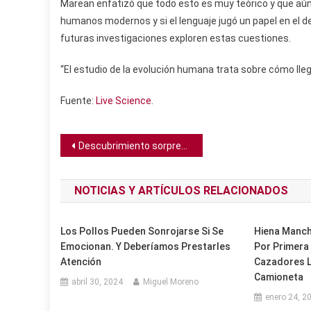
Marean enfatizó que todo esto es muy teórico y que aú
humanos modernos y si el lenguaje jugó un papel en el 
futuras investigaciones exploren estas cuestiones.
“El estudio de la evolución humana trata sobre cómo llega
Fuente:
Live Science
.
Navegación
Descubrimiento sorpresa revela el más antiguo ancestro de las arañas y los escorpiones
de
NOTICIAS Y ARTÍCULOS RELACIONADOS
entradas
Los Pollos Pueden Sonrojarse Si Se
Hiena Manch
Emocionan. Y Deberíamos Prestarles
Por Primera 
Atención
Cazadores L
Camioneta
abril 30, 2024
Miguel Moreno
enero 24, 2