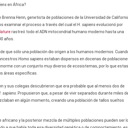
iens
en África?
nce Brenna Henn, genetista de poblaciones de la Universidad de Californi
os examinar el proceso a través del cual el
H. sapiens
evolucionó por
Nature
rastreó todo el ADN mitocondrial humano moderno hasta una
00 años.
a de que sólo una población dio origen a los humanos modernos. Cuand
 ancestros
Homo sapiens
estaban dispersos en docenas de poblacione
e enorme con un conjunto muy diverso de ecosistemas, por lo que esta
s áreas específicas.
enn y sus colegas descubrieron que era probable que al menos dos de
. sapiens
. Propusieron que, a pesar de vivir separados durante miles d
ezclaban en algún momento, creando una población de tallos sueltos
 africano y la posterior mezcla de múltiples poblaciones pueden ser l
ido a que había toda esa diversidad genética o de comportamiento, e