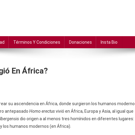
dad
Términos Y Condiciones
Donaciones
Insta Bio
ió En África?
strear su ascendencia en África, donde surgieron los humanos modern
stro antepasado
Homo erectus
vivió en África, Europa y Asia, al igual que
elbergensis
dio origen a al menos tres homínidos en diferentes lugares:
) y los humanos modernos (en África).