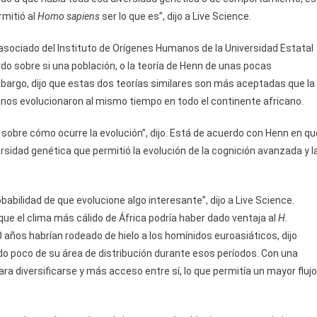
rmitió al
Homo sapiens
ser lo que es”, dijo a Live Science.
 asociado del Instituto de Orígenes Humanos de la Universidad Estatal
rdo sobre si una población, o la teoría de Henn de unas pocas
bargo, dijo que estas dos teorías similares son más aceptadas que la
nos evolucionaron al mismo tiempo en todo el continente africano.
obre cómo ocurre la evolución”, dijo. Está de acuerdo con Henn en qu
sidad genética que permitió la evolución de la cognición avanzada y l
abilidad de que evolucione algo interesante”, dijo a Live Science.
ue el clima más cálido de África podría haber dado ventaja al
H.
 años habrían rodeado de hielo a los homínidos euroasiáticos, dijo
do poco de su área de distribución durante esos períodos. Con una
a diversificarse y más acceso entre sí, lo que permitía un mayor flujo