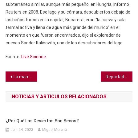
subterráneo similar, aunque más pequeño, en Hungría, informó
Reuters en 2008. Ese lago y su cámara, descubiertos debajo de
los baños turcos en la capital, Bucarest, eran “la cueva y sala
termal activa y llena de agua más grande del mundo” en el
momento en que fueron encontrados, dijo el explorador de
cuevas Sandor Kalinovits, uno de los descubridores del lago.
Fuente:
Live Science
.
Navegación
La mantis marina revela el secreto para sobrevivir a sus propios golpes mortales
Reportados 10 nuevos casos de sarampión en condado del oeste de Texas y Nuevo México
de
NOTICIAS Y ARTÍCULOS RELACIONADOS
entradas
¿Por Qué Los Desiertos Son Secos?
abril 24, 2023
Miguel Moreno