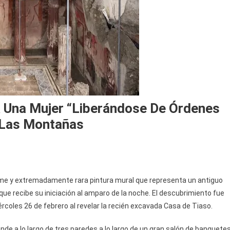
 Una Mujer “liberándose De Órdenes
A Las Montañas
e y extremadamente rara pintura mural que representa un antiguo
ue recibe su iniciación al amparo de la noche. El descubrimiento fue
coles 26 de febrero al revelar la recién excavada Casa de Tiaso.
nde a lo largo de tres paredes a lo largo de un gran salón de banquetes