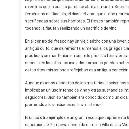
mientras que la cuarta pared se abre a un jardín. Sobre
femeninas de Dionisio, el dios del vino- que están rep
sacrificadas sobre sus hombros. El fresco también repr
tocando la flauta y realizando un sacrificio de vino.
En el centro del fresco hay un viejo sátiro con una joven 
antiguo culto, que se remonta al menos a los griegos clási
prácticas se mantenían en secreto para los forasteros. 
sucedía en los ritos: los iniciados romanos pueden habe
estos ritos misteriosos reflejaban esa antigua conexión 
Aunque muchos aspectos de los misterios dionisíacos se 
implicaban un uso intenso de vino y otras sustancias int
seguidores. Dioniso también era conocido como un dios r
prometido a los iniciados en los misterios.
El único otro ejemplo de un gran fresco que representa l
suburbios de Pompeya conocida como la Villa de los Mi