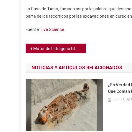
La Casa de Tiaso, llamada así por la palabra que designa
parte de los recorridos por las excavaciones en curso 
Fuente:
Live Science
.
Navegación
Motor de hidrógeno híbrido experimental de la NASA podría reducir las emisiones de los vuelos
de
NOTICIAS Y ARTÍCULOS RELACIONADOS
entradas
¿En Verdad 
Que Coman 
abril 12, 20