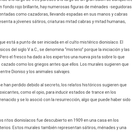
 un fondo rojo brillante, hay numerosas figuras de ménades -seguidoras
resentadas como cazadoras, llevando espadas en sus manos y cabras
esenta a jóvenes sátiros, criaturas mitad cabras y mitad humanas,
que está a punto de ser iniciada en el culto mistérico dionisíaco. El
cos del siglo V a.C., se denomina “misterio” porque la iniciación y las
Pero el fresco ha dado a los expertos una nueva pista sobre lo que
r cazado como los griegos antes que ellos. Los murales sugieren que
entre Dioniso y los animales salvajes.
han perdido debido al secreto, los relatos históricos sugieren que
oxicantes, como el opio, para inducir estados de trance en los
enacido y se lo asoció con la resurrección, algo que puede haber sido
os ritos dionisíacos fue descubierto en 1909 en una casa en los
sterios. Estos murales también representan sátiros, ménades y una