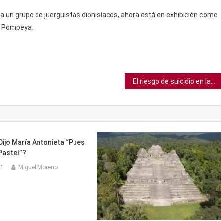
 a un grupo de juerguistas dionisíacos, ahora está en exhibición como
en Pompeya.
El riesgo de suicidio en las médicas es 53% más alto que en otras mujeres
Dijo María Antonieta “Pues
Pastel”?
21
Miguel Moreno