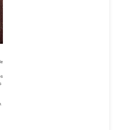
de
os
s
o.