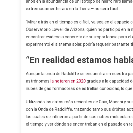
años en la abundancia de un isótopo de hierro raro llam
extremadamente raro en la Tierra— no será fácil.
“Mirar atrás en el tiempo es difícil, ya sea en el espacio 
Observatorio Lowell de Arizona, quien no participó en l
encontrar evidencia concreta de su importancia para el cl
experimentó el sistema solar, podría requerir bastante 
“En realidad estamos habl
Aunque la onda de Radcliffe se encuentra en nuestro pati
astrónomos
la notaron en 2020
gracias a la capacidad d
nubes de gas formadoras de estrellas conocidas, lo qu
Utilizando los datos más recientes de Gaia, Maconi y su
con la Onda de Radcliffe, trazando tanto sus órbitas ac
las cuales se infirieron a partir de sus nubes moleculare
el tiempo y ver dónde se encontraban en el pasado en rel