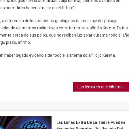
climatológicos en la actualidad”, dijo Kareta, “pero los avances en
s permitirán hacerlo mejor en el futuro”.
 a diferencia de los procesos geológicos de reciclaje del paisaje
velador de elementos radiactivos extraterrestres, añadió Kareta. Estos
amente cerca de sus polos, que no reciben luz solar durante todo el añ
rgo plazo, afirmó.
 haber dejado evidencia de todo el sistema solar”, dijo Kareta.
Los lémures que hibernan pueden retrasar el envejecimiento celular
Las Lunas Extra De La Tierra Pueden
Esconder Secretos Del Pasado Del