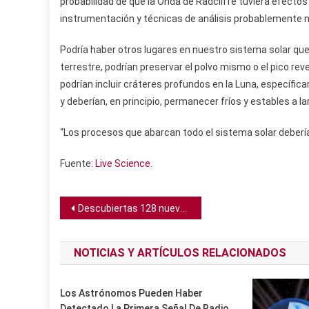
probabilidad de que la Onda de Radcliffe tuviera efectos 
instrumentación y técnicas de análisis probablemente no
Podría haber otros lugares en nuestro sistema solar que,
terrestre, podrían preservar el polvo mismo o el pico re
podrían incluir cráteres profundos en la Luna, específic
y deberían, en principio, permanecer fríos y estables a la
“Los procesos que abarcan todo el sistema solar deberían
Fuente:
Live Science
.
Navegación
Descubiertas 128 nuevas lunas orbitando Saturno en asombroso hallazgo
de
NOTICIAS Y ARTÍCULOS RELACIONADOS
entradas
Los Astrónomos Pueden Haber
Detectado La Primera Señal De Radio