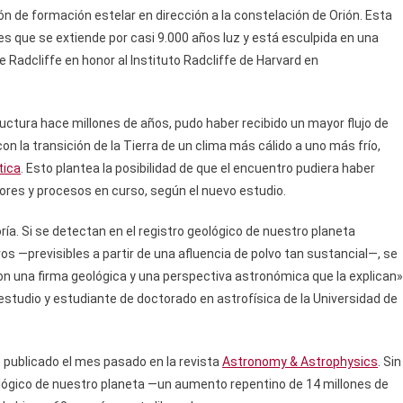
n de formación estelar en dirección a la constelación de Orión. Esta
s que se extiende por casi 9.000 años luz y está esculpida en una
adcliffe en honor al Instituto Radcliffe de Harvard en
uctura hace millones de años, pudo haber recibido un mayor flujo de
n la transición de la Tierra de un clima más cálido a uno más frío,
tica
. Esto plantea la posibilidad de que el encuentro pudiera haber
tores y procesos en curso, según el nuevo estudio.
ía. Si se detectan en el registro geológico de nuestro planeta
 —previsibles a partir de una afluencia de polvo tan sustancial—, se
 con una firma geológica y una perspectiva astronómica que la explican»
l estudio y estudiante de doctorado en astrofísica de la Universidad de
o publicado el mes pasado en la revista
Astronomy & Astrophysics
. Sin
eológico de nuestro planeta —un aumento repentino de 14 millones de