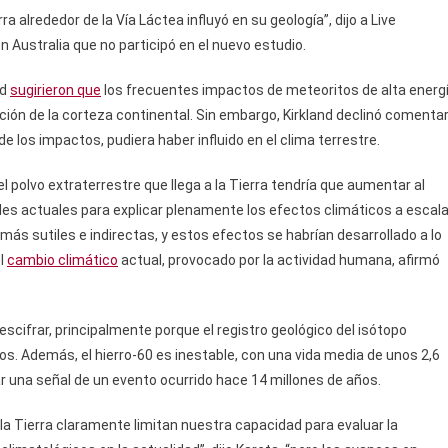
ra alrededor de la Vía Láctea influyó en su geología”, dijo a Live
en Australia que no participó en el nuevo estudio.
nd
sugirieron que
los frecuentes impactos de meteoritos de alta energ
ación de la corteza continental. Sin embargo, Kirkland declinó comenta
 de los impactos, pudiera haber influido en el clima terrestre.
l polvo extraterrestre que llega a la Tierra tendría que aumentar al
es actuales para explicar plenamente los efectos climáticos a escal
más sutiles e indirectas, y estos efectos se habrían desarrollado a lo
el
cambio climático
actual, provocado por la actividad humana, afirmó
escifrar, principalmente porque el registro geológico del isótopo
os. Además, el hierro-60 es inestable, con una vida media de unos 2,6
ar una señal de un evento ocurrido hace 14 millones de años.
e la Tierra claramente limitan nuestra capacidad para evaluar la