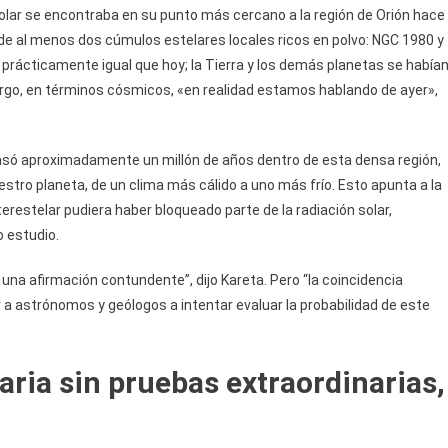
lar se encontraba en su punto más cercano a la región de Orión hace
de al menos dos cúmulos estelares locales ricos en polvo: NGC 1980 y
prácticamente igual que hoy; la Tierra y los demás planetas se había
rgo, en términos cósmicos, «en realidad estamos hablando de ayer»,
asó aproximadamente un millón de años dentro de esta densa región,
estro planeta, de un clima más cálido a uno más frío. Esto apunta a la
erestelar pudiera haber bloqueado parte de la radiación solar,
o estudio.
s una afirmación contundente”, dijo Kareta. Pero “la coincidencia
a astrónomos y geólogos a intentar evaluar la probabilidad de este
aria sin pruebas extraordinarias,