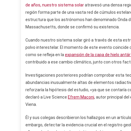
de años, nuestro sistema solar
atravesó una densa regió
región forma parte de una vasta red de cúmulos estelare
estructura que los astrónomos han denominado Onda de R
Massachusetts, donde se confirmó su existencia.
Cuando nuestro sistema solar giró a través de esta estr
polvo interestelar. El momento de este evento coincide co
como se refleja en la
expansión de la capa de hielo antár
contribuido a ese cambio climático, junto con otros fac
Investigaciones posteriores podrían comprobar esta teor
abundancias inusualmente altas de elementos radiactivos
reforzaría la hipótesis del estudio, «ya que se contaría
declaró a Live Science
Efrem Maconi
, autor principal de
Viena.
Él y sus colegas describieron los hallazgos en un artícul
embargo, detectar la evidencia crucial en el registro g